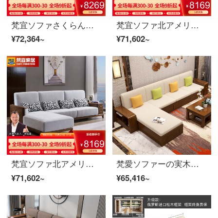
梵宜ソファさくらんぼの木の実木ソファアメリカ式の軽い豪華客間ソファの3人のサイズの部屋型ソファ1+2+3セットの客間の逸品家具A 15521853;シングルの位+ツインの位+3人の位
梵宜ソファ北アメリカ黒胡桃の木の実木ソファ1+2+3セットの布芸単双三人のソファーの大きさと部屋型のアメリカンソファが簡単にリビングの家具を予約します。8 W 10の三人の位+貴妃北米の黒胡桃の木
¥72,364~
¥71,602~
梵宜ソファ北アメリカ黒胡桃の木の実木ソファ1+2+3セットの布芸単双三人のソファーの大きさと部屋型のアメリカンソファが簡単にリビングの家具を予約します。8 W 10の三人の位+貴妃北米の黒胡桃の木
梵愛ソファーの実木ソファ全実木布芸ソファーセットの収納機能付きリビング家具ペア+足踏み+ダブル手すりシングルルーム+茶何+テレビキャビネットの収納ソファ
¥71,602~
¥65,416~