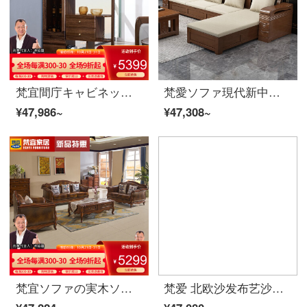
梵宜間庁キャビネット北米黒胡桃の木の実のキャビネットは客間の屏風の仕切り棚の玄関の戸棚の両面のキャビネットの装飾の簡単な保管物の戸棚のアメリカ式家具の8 L 01間のホールのキャビネットに入ります。
梵愛ソファ現代新中国式ゴム木のソファー冬夏両用収納物ソファリビングセット家具保管物-四人位+貴妃+茶何+テレビキャビネット組立
¥47,986~
¥47,308~
梵宜ソファの実木ソファアメリカ式ソファ桃の芯の大きさと部屋型の皮のソファー123セットの高級ソファルームの逸品の家具のシングル位のバラの金
梵爱 北欧沙发布艺沙发冬夏两用实木框架纳米科技布乳胶沙发可以拆洗USB充电功能沙发客厅整装家具 七件套+0229茶几电视柜 旗舰版（科技布乳胶弹簧座包）