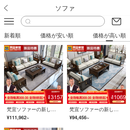
ソファ
バソラブ
新着順
価格が安い順
価格が高い順
梵宜ソファーの新しい中国式の実木布芸皮のソファーのシングル席1+2+3セットのリビングルームの大きさと豪華さを兼ね備えた高贵妃の角にあるソファの逸品家具【皮芸座布団】1+2+3
梵宜ソファーの新しい中国式の実木布芸皮のソファーのシングル席1+2+3セットのリビングルームの大きさと豪華さを兼ね備えた高贵妃の回転角度のソファーの逸品家具【皮芸クッション】ペア+貴妃位+シングル位
¥111,962~
¥94,456~