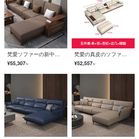
梵愛ソファーの新中国式胡桃木ソファの木のソファーの組み合わせ綿麻布芸は居間の家具をセットしたラテックスのスプリングシートによって包んでいます。
梵愛の真皮のソファー現代簡単な頭の階の牛革のソファーの大きさの戸型の客間の家具のアップグレード版-双+単+辺+貴妃+足の実木のフレーム-本革のソファー
¥55,307~
¥52,557~