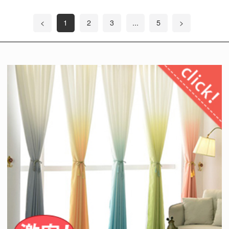
<
1
2
3
...
5
>