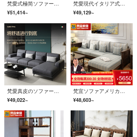
梵愛式極简ソファー北欧軽奢科学技術三防皮ソファセット現代皮芸ソファー家具ペア+シングル+貴妃+足米黄
梵愛現代イタリア式の極簡単で、贅沢な皮芸ソファーのサイズと部屋型の組み合わせの科学技術三防皮ソファの家具のペア+シングル+貴妃+足の米黄色
¥51,414~
¥49,129~
梵愛真皮のソファーヘッドの牛革の組み合わせはイタリア式の軽い贅沢な小戸形北欧の皮の芸術のソファーの家具の本革のラテックスのスポンジの席が包んでいます。
梵宜ソファアメリカの実木ソファ1+2+3セットのリビングルームの大きさと部屋の大きさを合わせた部屋型の貴妃の回転角度のソファーの単双三人のソファの家庭用リビングルームの逸品の家具521〓3人の位+貴妃（備考の貴妃の方向）胡桃色
¥49,022~
¥48,603~