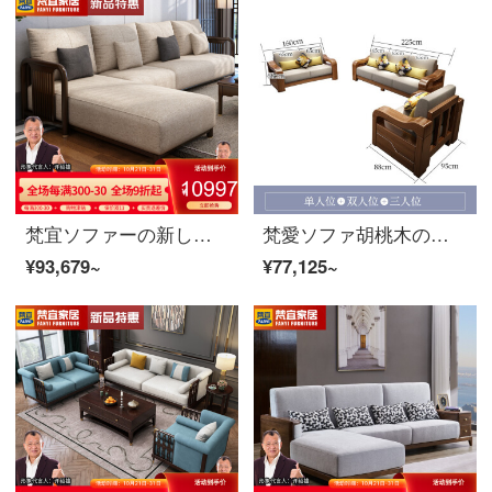
梵宜ソファーの新しい中国式の実木布芸皮のソファーのシングル席1+2+3セットのリビングルームの大きさと豪華さを兼ね備えた高贵妃の角にあるソファの逸品家具【皮芸座布団】1+2+3
梵愛ソファ胡桃木の実木ソファ全実木布芸ソファ1+2+3セットのソファーのリビングルームの角のソファーには、リビングルームの家具のシングル席+2人の席+3人の色備考
¥93,679~
¥77,125~