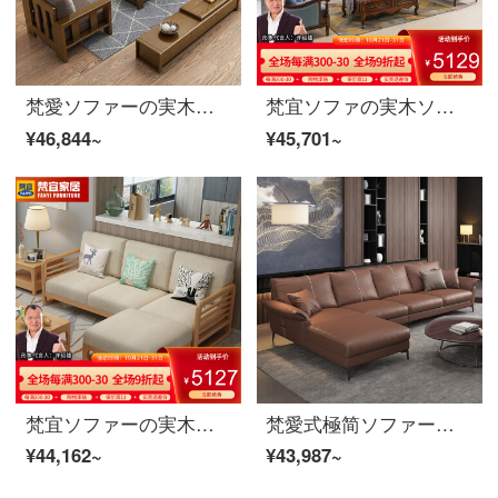
梵愛ソファーの実木ソファ全実木布芸ソファー1+2+3セットのソファーリビングルームの家具1+2+3セット+いくつかのストレージ版-（冬と夏の両方）
梵宜ソファの実木ソファアメリカ式ソファ桃の芯の大きさと部屋型の皮のソファー123セットの高級ソファルームの逸品の家具のシングル位のバラの金
¥46,844~
¥45,701~
梵宜ソファーの実木ソファの新しい中国式シングルルームの貴妃の角を回転する布芸ソファーの大きさの戸型1+2+3セットのリビングルームの逸品家具【セット】1+1+3セットの胡桃色
梵愛式極简ソファー北欧軽奢科学技術三防皮ソファセット現代皮芸ソファー家具ペア+シングル+貴妃ブラウン
¥44,162~
¥43,987~