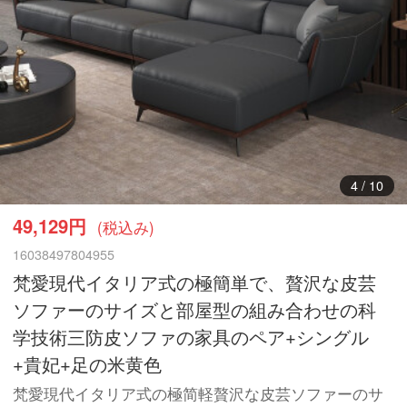
5
/
10
49,129円
(税込み)
16038497804955
梵愛現代イタリア式の極簡単で、贅沢な皮芸
ソファーのサイズと部屋型の組み合わせの科
学技術三防皮ソファの家具のペア+シングル
+貴妃+足の米黄色
梵愛現代イタリア式の極简軽贅沢な皮芸ソファーのサ