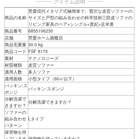
アイテム説明
梵愛現代イタリア式極簡単で、贅沢な皮芸ソファーの
商品の名称
サイズと戸型の組み合わせの科学技術三防皮ソファの
リビング家具のペア+シングル+貴妃+足米黄
商品番号
6855106230
店舗
梵愛ホーム旗艦店
商品毛重量
30.0 kg
商品コード
FSF 8175
素材
テクノロジーズ
材質種類
皮芸ソファー
適用人数
多人ソファ
適用面積
小型タイプ（60㎡以下）
パッキン:ス
パッキン:スポンジ
ポンジ
分解洗濯で
分解洗濯できますか？
きますか？
ソファーの
組み合わせ
Lタイプ
パターン
保管物を持
っています
保管物を持っていますか？