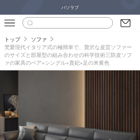
バソラブ
トップ
ソファ
梵愛現代イタリア式の極簡単で、贅沢な皮芸ソファー
のサイズと部屋型の組み合わせの科学技術三防皮ソフ
ァの家具のペア+シングル+貴妃+足の米黄色