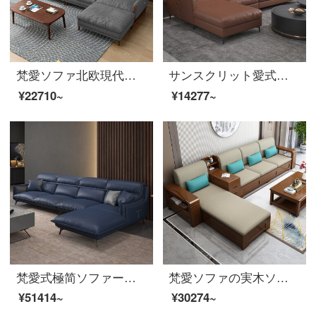
梵愛ソファ北欧現代簡単ダウンジャケット布芸ソファラテックスソファの木製フレームワークのソファリビングルームの家具セットダブルスペース+シングルアームの色備考
サンスクリット愛式極簡単科学技術三防皮ソファ北欧の軽い贅沢な風の柔らかい体のソファーの組合せの高級な客間の家具の双手すりのシングルブラウン
¥22710~
¥14277~
梵愛式極简ソファー北欧軽奢科学技術三防皮ソファセット現代皮芸ソファー家具ペア+シングル+貴妃+足米黄
梵愛ソファの実木ソファ全実木布芸ソファ現代簡単な中国式セットラテックスソファリビングルームの家具の収納版
¥51414~
¥30274~