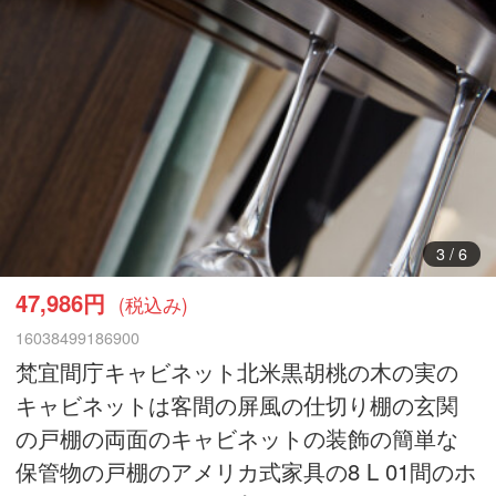
4
/
6
47,986円
(税込み)
16038499186900
梵宜間庁キャビネット北米黒胡桃の木の実の
キャビネットは客間の屏風の仕切り棚の玄関
の戸棚の両面のキャビネットの装飾の簡単な
保管物の戸棚のアメリカ式家具の8 L 01間のホ