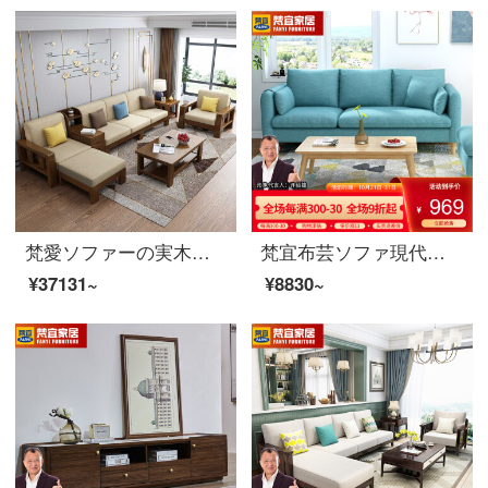
梵愛ソファーの実木ソファ全実木布芸ソファーは現代簡単で、新しい中国式ソファーのリビングルームに家具をセットしました。
梵宜布芸ソファ現代簡単北欧スタイルの小戸型三人の貴妃の居間ソファセットセット家具【ラテックスタイプ】三人位+貴妃が913項を踏む
¥37131~
¥8830~