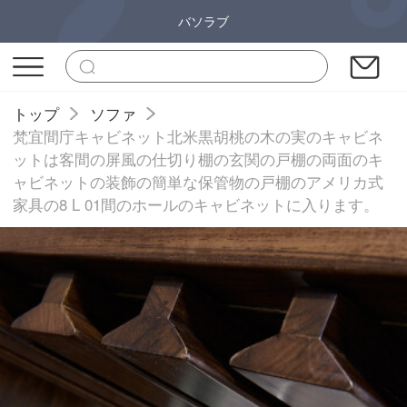
バソラブ
トップ
ソファ
梵宜間庁キャビネット北米黒胡桃の木の実のキャビネ
ットは客間の屏風の仕切り棚の玄関の戸棚の両面のキ
ャビネットの装飾の簡単な保管物の戸棚のアメリカ式
家具の8 L 01間のホールのキャビネットに入ります。