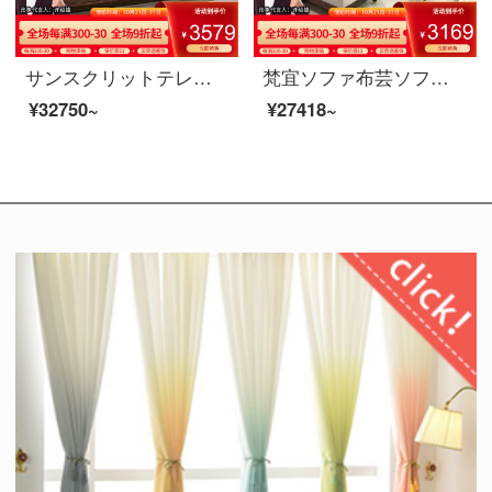
サンスクリットテレビキャビネット北米の黒いクルミの木の実木のテレビの箱の2.0メートルのアメリカ式のテレビキャビネットの客間の戸棚の映画とテレビの箱の暗いクルミの色のテレビの箱の8 K 01〓テレビの箱北米の暗いクルミの木
梵宜ソファ布芸ソファアメリカ式の軽い贅沢なソファーの単三人の大きさの戸形の実木の1+2+3ソファーの組み合わせの客間の逸品の家具の3人の位
¥32750~
¥27418~