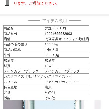
ります。ご理解ください。
アイテム説明
商品名
梵宜8 L 01 jtg
商品番号
10021655582903
店舗
梵宜家具オフィシャル旗艦店
商品の毛の重さ
100.0 kg
商品の産地
中国大陸
品番
8 L 01 jtg
居酒屋
居酒屋
材質
丸太
メインカラー:ブラック
メインカラー:ブラック
カスタマイズ可能かどうか
カスタマイズ不可
スタイル
アメリカンカントリー
特色産地
南康
容量
その他
機能
その他