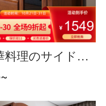
梵宜中華料理のサイドキャビネットは現代で簡単で、木造レストランのお茶のキャビネットの多機能な食器棚と酒棚の台所のキャビネットは商品棚の逸品の家具を保管します。
5~