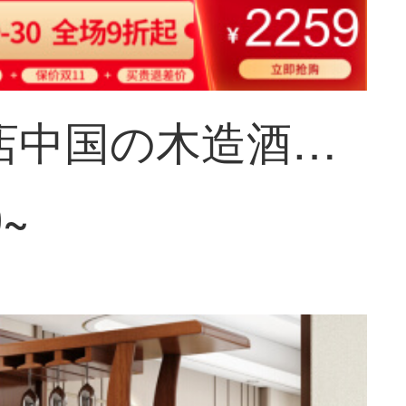
梵宜酒店中国の木造酒店の間のキャビネットは現代の両面の酒売り棚を簡単に予約して、玄関棚の屏風棚の逸品の家具室のキャビネット（海棠色）を仕切ります。
0~