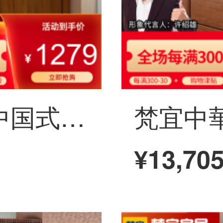
梵宜の靴箱現代中国式の木の靴の箱の双扉は靴の箱の扉を引き出します後で靴の箱の靴の棚が扉の箱の収納の逸品の家具の3つの靴の箱（胡桃色）を持ちます。
¥13,70