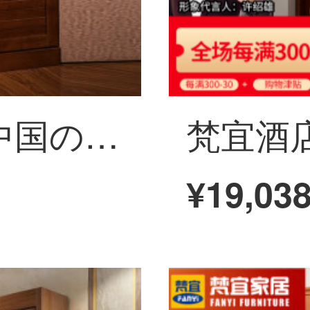
梵愛間庁の戸棚中国の木造の間のホールの戸棚の大容量は物の棚のゴムのぼうっとしている飲み屋の家具の1.2の2つの間のホールの戸棚の胡桃の色を蓄えます
¥19,03