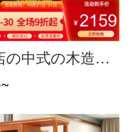
梵宜酒店の中式の木造酒屋の間のキャビネットは簡単に現代の両面の酒屋を仕切って玄関の棚の屏風の戸棚の現代の家具の酒屋の851胡桃の色を断ち切ります
8~