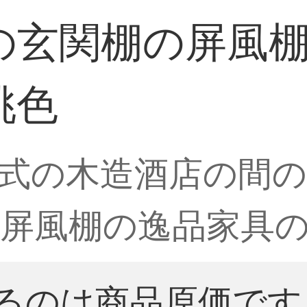
の玄関棚の屏風
桃色
式の木造酒店の間
屏風棚の逸品家具
るのは商品原価です