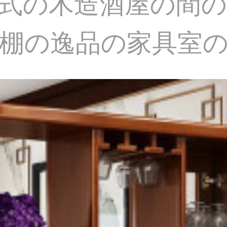
式の木造酒屋の間
棚の逸品の家具室