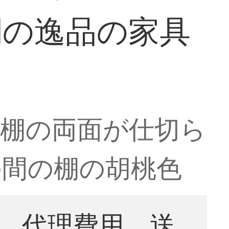
棚の逸品の家具
の棚の両面が仕切ら
の間の棚の胡桃色
。代理費用、送