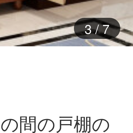
4
/
7
屋の間の戸棚の