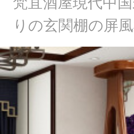
梵宜酒屋現代中国
りの玄関棚の屏風