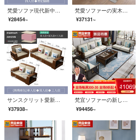
梵愛ソファ現代新中国式ゴム木ソファ冬夏両用収納ソファリビングセット家具収納-四人位+貴妃セット
梵愛ソファーの実木ソファ全実木布芸ソファーは現代簡単で、新しい中国式ソファーのリビングルームに家具をセットしました。
¥28454~
¥37131~
サンスクリット愛新中国式ゴム木の実木ソファ綿麻布芸座って、ソファセットリビングに家具をセットして、荷物を置くスポンジシートのバッグをセットします。
梵宜ソファーの新しい中国式の実木布芸皮のソファーのシングル席1+2+3セットのリビングルームの大きさと豪華さを兼ね備えた高贵妃の回転角度のソファーの逸品家具【皮芸クッション】ペア+貴妃位+シングル位
¥37938~
¥94456~