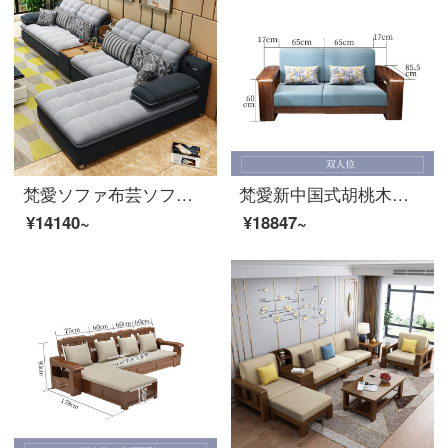
梵愛ソファ布芸ソファ現代リビング家具ペア+貴妃ビットの色備考
梵愛新中国式胡桃木の実木ソファセットの大きさと部屋型の収納ソファのリビングルームの家具のペアの位
¥14140~
¥18847~