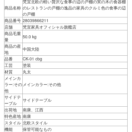
梵宜北欧の軽い贅沢な食事の辺の戸棚の実の木の食器棚
商品名称
のレストランの戸棚の逸品の家具のクルミ色の食事の辺
の戸棚
商品番号
28039866211
店舗
梵宜家具オフィシャル旗艦店
商品毛重
50.0 kg
量
商品の産
中国大陸
地
品番
CK-01 cbg
工芸
塗装
材質
丸太
メインカ
ラー:その
メインカラー:その他
他
サイドテ
サイドテーブル
ーブル
出荷地
南康、江西
特色産地
南康
スタイル
北欧スタイル
機能
保管可能なもの