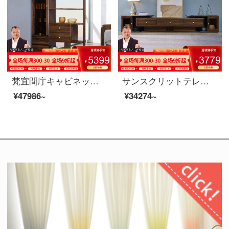
梵宜間庁キャビネット北米黒胡桃の木の実のキャビネットは客間の屏風の仕切り棚の玄関の戸棚の両面のキャビネットの装飾の簡単な保管物の戸棚のアメリカ式家具の8 L 01間のホールのキャビネットに入ります。
サンスクリットテレビキャビネット北米の黒いクルミの木の実木のテレビのキャビネットはアメリカンテレビの客間の戸棚の映画とテレビの箱の暗いクルミの色のテレビの箱の8 K 02〓〓テレビの箱の北米の暗いクルミの木の木に伸縮することができます
¥47986~
¥34274~