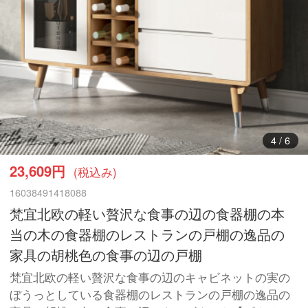
5
/
6
23,609円
(税込み)
16038491418088
梵宜北欧の軽い贅沢な食事の辺の食器棚の本
当の木の食器棚のレストランの戸棚の逸品の
家具の胡桃色の食事の辺の戸棚
梵宜北欧の軽い贅沢な食事の辺のキャビネットの実の
ぼうっとしている食器棚のレストランの戸棚の逸品の