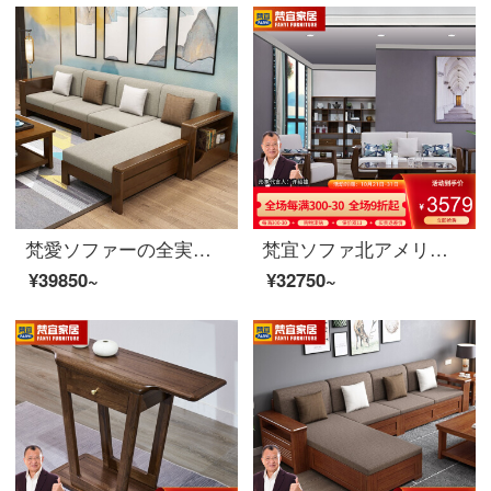
梵愛ソファーの全実木布芸ソファーの新しい中国式の大きさの戸型ゴムの木の実木のソファーは客間の家具の標準版の4人の位を組み合わせます。
梵宜ソファ北アメリカ黒胡桃の木の実木ソファ1+2+3セットの布芸単双三人のソファーの大きさと部屋型のアメリカンソファを簡単に予約します。8 W 05シングルルームは北アメリカの黒胡桃の木です。
¥39850~
¥32750~