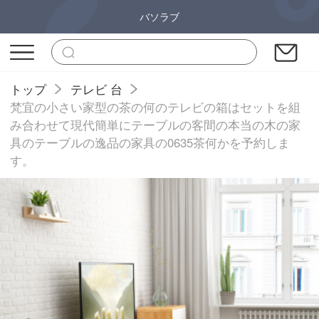
バソラブ
トップ
テレビ 台
梵宜の小さい家型の茶の何のテレビの箱はセットを組
み合わせて現代簡単にテーブルの客間の本当の木の家
具のテーブルの逸品の家具の0635茶何かを予約しま
す。