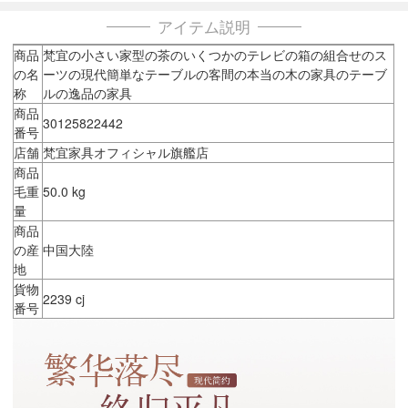
アイテム説明
商品
梵宜の小さい家型の茶のいくつかのテレビの箱の組合せのス
の名
ーツの現代簡単なテーブルの客間の本当の木の家具のテーブ
称
ルの逸品の家具
商品
30125822442
番号
店舗
梵宜家具オフィシャル旗艦店
商品
毛重
50.0 kg
量
商品
の産
中国大陸
地
貨物
2239 cj
番号