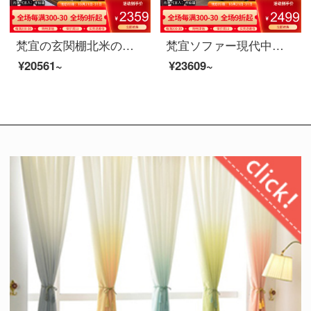
梵宜の玄関棚北米の黒胡桃の木の玄関棚玄関のテーブル玄関台の玄関台の戸棚に戸棚を飾っている逸品の家具8 U 08〓玄関先の北米の黒胡桃の木
梵宜ソファー現代中国式の実木ソファーの貴妃が角を曲がってベッドを引き延ばします。冬夏の両用のロッカールームの角を曲がっている布芸のソファー。
¥20561~
¥23609~