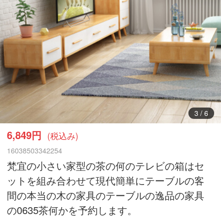
3
/
6
6,849円
(税込み)
16038503342254
梵宜の小さい家型の茶の何のテレビの箱はセ
ットを組み合わせて現代簡単にテーブルの客
間の本当の木の家具のテーブルの逸品の家具
の0635茶何かを予約します。