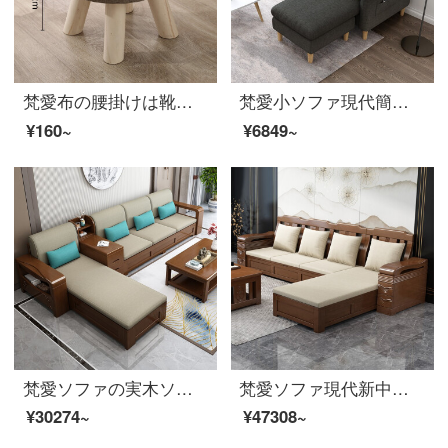
梵愛布の腰掛けは靴の腰掛けを交換します。丸い腰掛けは創意的です。*1布の腰掛けは一つ（色はランダムです。）
梵愛小ソファ現代簡単北欧スタイルの小さな家型布芸ソファ綿麻ソファセットリビング家具3人の色備考
¥160~
¥6849~
梵愛ソファの実木ソファ全実木布芸ソファ現代簡単な中国式セットラテックスソファリビングルームの家具の収納版
梵愛ソファ現代新中国式ゴム木のソファー冬夏両用収納物ソファリビングセット家具保管物-四人位+貴妃+茶何+テレビキャビネット組立
¥30274~
¥47308~