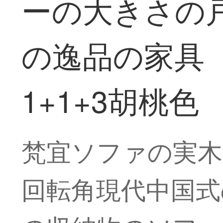
ーの大きさの戸
の逸品の家具
1+1+3胡桃色
梵宜ソファの実木
回転角現代中国式