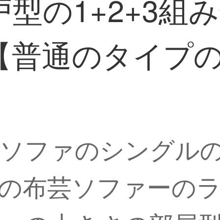
型の1+2+3組
【普通のタイプ
ソファのシングルの
の布芸ソファーの