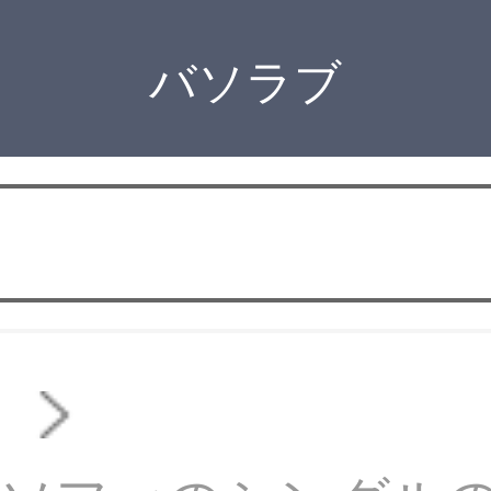
バソラブ
ァ