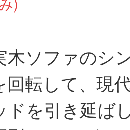
み)
実木ソファのシン
を回転して、現
ッドを引き延ば