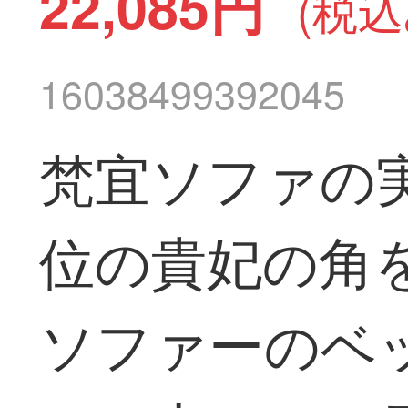
22,085円
(税込
16038499392045
梵宜ソファの
位の貴妃の角
ソファーのベ