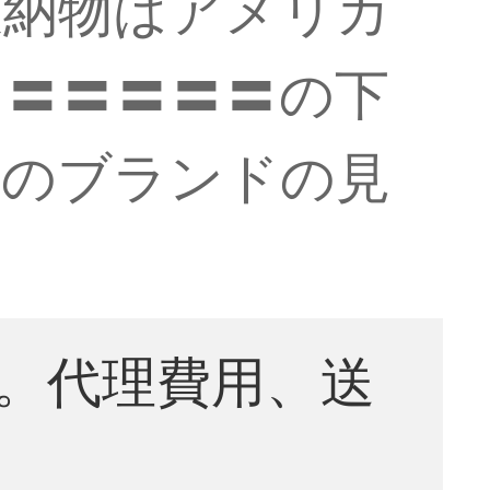
収納物はアメリカ
1〓〓〓〓〓の下
格のブランドの見
。代理費用、送