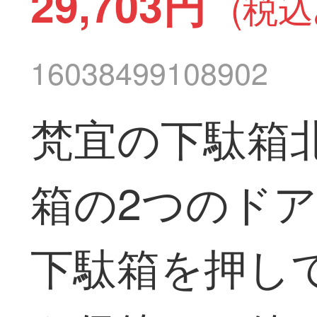
29,703円
(税込
16038499108902
梵宜の下駄箱
箱の2つのド
下駄箱を押し