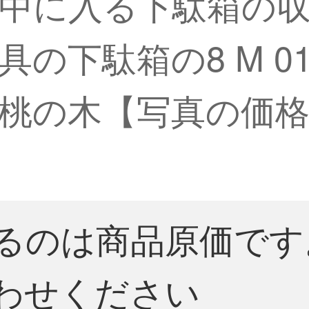
中に入る下駄箱の
の下駄箱の8 M 0
桃の木【写真の価
るのは商品原価です
わせください