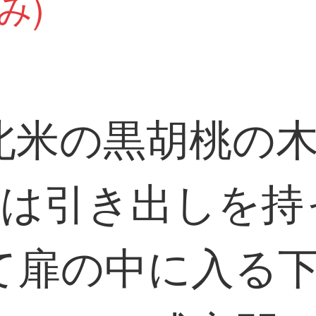
み)
北米の黒胡桃の
アは引き出しを持
て扉の中に入る