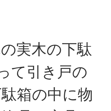
木の実木の下駄
って引き戸の
下駄箱の中に物