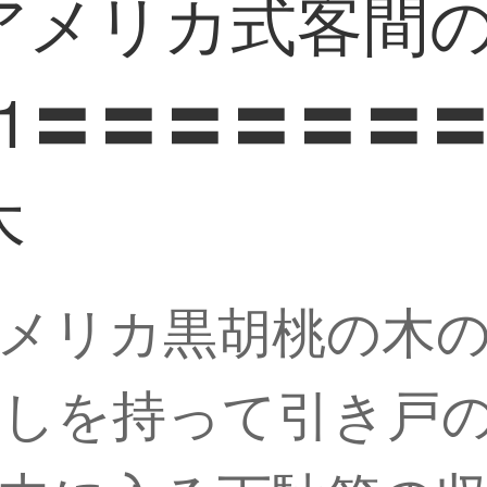
アメリカ式客間
 01〓〓〓〓〓
木
メリカ黒胡桃の木の
しを持って引き戸