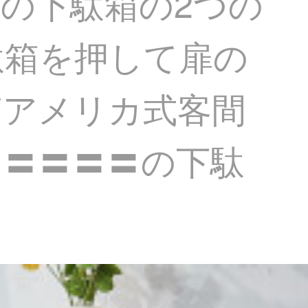
の下駄箱の2つの
駄箱を押して扉の
箱アメリカ式客間
〓〓〓〓〓の下駄