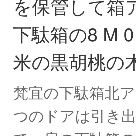
を保管して箱
下駄箱の8 M
米の黒胡桃の
梵宜の下駄箱北ア
つのドアは引き出