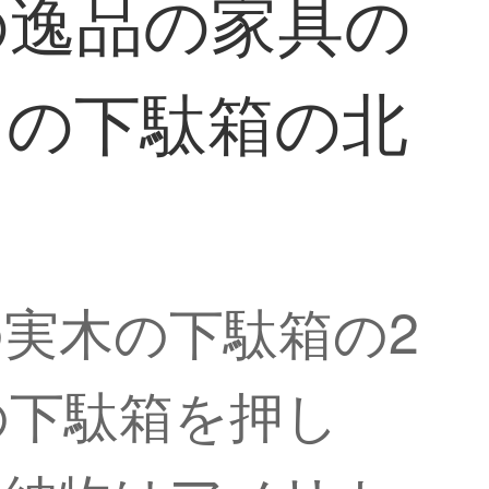
の逸品の家具の
〓〓の下駄箱の北
実木の下駄箱の2
の下駄箱を押し