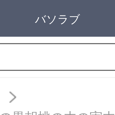
バソラブ
ァ