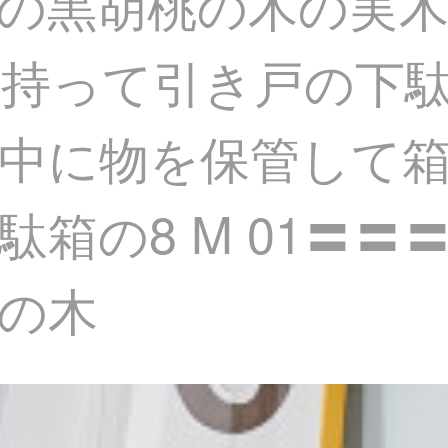
の黒胡桃の木の実木
持って引き戸の下
中に物を保管して
箱の8 M 01〓〓
の木