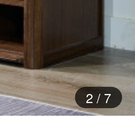
3
/
7