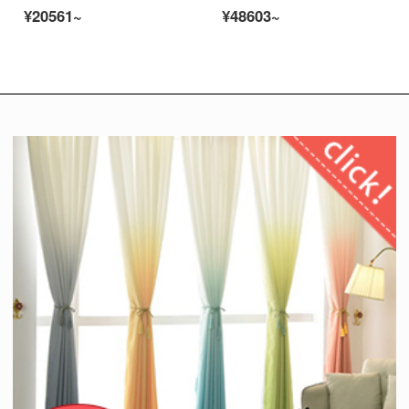
¥20561~
¥48603~