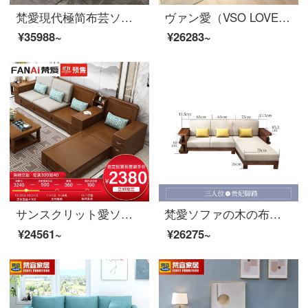
梵愛現代極简布芸ソファリビングセット北欧サイズの部屋型ソファ家具ペア+シングル+貴妃+足をアップグレード版-三防布(ラテックスシートバッグ)
ヴァン愛（VSO LOVE）ヴァン愛ソファ布芸ソファ家具セット豪華版-7点セットアップグレードペダル
¥35988~
¥26283~
サンスクリット愛ソファ冬と夏の両方を使用して、実木ソファ全実木布芸ソファ現代簡単な中国式セットラテックスソファのリビングルームには、家の4人がいます。
梵愛ソファの木の布芸ソファーの新しい中国式の大きさの家型の胡桃の木の実木のソファーは客間の家具の3人を組み合わせます。
¥24561~
¥26275~