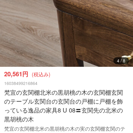
4
/
8
20,561円
(税込み)
16038499216864
梵宜の玄関棚北米の黒胡桃の木の玄関棚玄関
のテーブル玄関台の玄関台の戸棚に戸棚を飾
っている逸品の家具8 U 08〓玄関先の北米の
黒胡桃の木
梵宜の玄関棚北米の黒胡桃の木の実の玄関棚玄関のテ