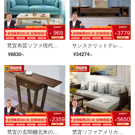
梵宜布芸ソファ現代簡単北欧スタイルの小戸型三人の貴妃の居間ソファセットセット家具【ラテックスタイプ】三人位+貴妃が913項を踏む
サンスクリットテレビキャビネット北米の黒いクルミの木の実木のテレビのキャビネットはアメリカンテレビの客間の戸棚の映画とテレビの箱の暗いクルミの色のテレビの箱の8 K 02〓〓テレビの箱の北米の暗いクルミの木の木に伸縮することができます
¥8830~
¥34274~
梵宜の玄関棚北米の黒胡桃の木の玄関棚玄関のテーブル玄関台の玄関台の戸棚に戸棚を飾っている逸品の家具8 U 08〓玄関先の北米の黒胡桃の木
梵宜ソファアメリカの実木ソファ1+2+3セットのリビングルームの大きさと部屋の大きさを合わせた部屋型の貴妃の回転角度のソファーの単双三人のソファの家庭用リビングルームの逸品の家具521〓3人の位+貴妃（備考の貴妃の方向）胡桃色