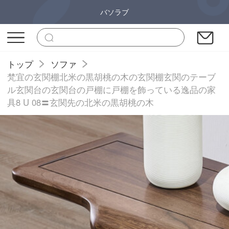
バソラブ
トップ
ソファ
梵宜の玄関棚北米の黒胡桃の木の玄関棚玄関のテーブ
ル玄関台の玄関台の戸棚に戸棚を飾っている逸品の家
具8 U 08〓玄関先の北米の黒胡桃の木