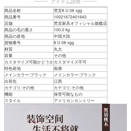
アイテム説明
商品名称
梵宜8 U 08 xgg
商品番号
10021672401643
店舗
梵宜家具オフィシャル旗艦店
商品の毛の重さ
100.0 kg
商品の産地
中国大陸
貨物番号
8 U 08 xgg
材質
丸太
容量
その他
カスタマイズ可能かどうか
カスタマイズ不可
特色産地
南康
メインカラー:ブラック
メインカラー:ブラック
出荷先
江西
カテゴリ:その他
カテゴリ:その他
機能
保管可能なもの
スタイル
アメリカンカントリー