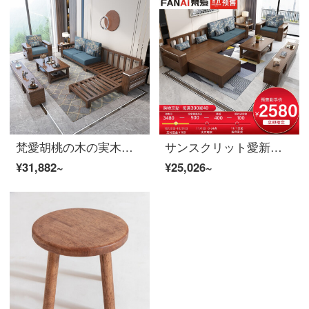
梵愛胡桃の木の実木のソファー現代中国式客間の実木の布芸の組み合わせソファーのゴムシートの包み-4人の位+足を踏みます+6801茶何胡桃の木のソファー
サンスクリット愛新中国式胡桃の木のソファーの木のソファーの組み合わせ物のソファーの綿麻の布の芸は座って客間の家具を包んで物の版の4人の位を貯蓄します+足を踏みます
¥31,882~
¥25,026~