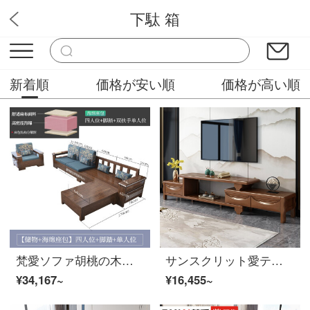
下駄 箱
バソラブ
新着順
価格が安い順
価格が高い順
梵愛ソファ胡桃の木の実木ソファ、現代中国式のリビングルームの実木の布芸セットソファ、冬と夏の両方のストレージ版の4つのビット+足+双手すりのシングルビット
サンスクリット愛テレビキャビネットの新しい中国式ゴムの木の家具は、リビング家具のテレビキャビネットの組み立てに伸縮することができます。
¥34,167~
¥16,455~