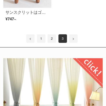
サンスクリットはゴムの木の小さい腰掛けの原木の色の新しい中国式の靴の腰掛けを交換します。
¥747~
<
1
2
3
>