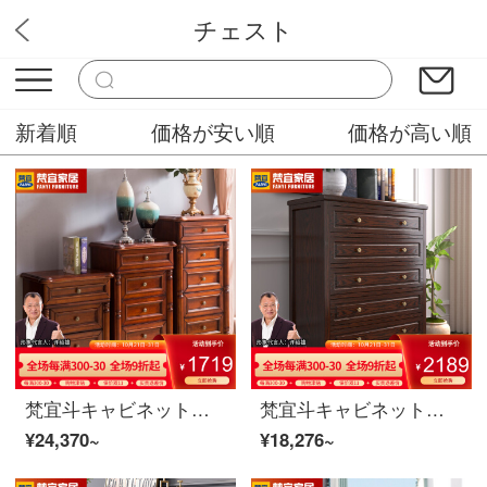
チェスト
バソラブ
新着順
価格が安い順
価格が高い順
梵宜斗キャビネットの実木の斗キャビネットのアメリカ式三四五六斗の戸棚の3456斗は物の桃の芯の木の高級な寝室の逸品の家具のバラの金六斗の戸棚の90*45*115を収納します。
梵宜斗キャビネットアメリカの実木斗キャビネットは簡単に五斗棚に収納します。五斗戸棚の寝室の収納棚には逸品の家具005菗の赤い五斗キャビネットがあります。
¥24,370~
¥18,276~