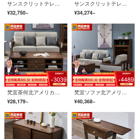
サンスクリットテレビキャビネット北米の黒いクルミの木の実木のテレビの箱の2.0メートルのアメリカ式のテレビキャビネットの客間の戸棚の映画とテレビの箱の暗いクルミの色のテレビの箱の8 K 01〓テレビの箱北米の暗いクルミの木
サンスクリットテレビキャビネット北米の黒いクルミの木の実木のテレビのキャビネットはアメリカンテレビの客間の戸棚の映画とテレビの箱の暗いクルミの色のテレビの箱の8 K 02〓〓テレビの箱の北米の暗いクルミの木の木に伸縮することができます
¥32,750~
¥34,274~
梵宜茶何北アメリカ黒胡桃の木の実の木の茶の何の小さい家型のアメリカン茶何は簡単に茶の引き出しを持ってお茶のテーブルを浸します。
梵宜ソファ北アメリカ黒胡桃の木の実木ソファ1+2+3セットの布芸単双三人のソファーの大きさと部屋型のアメリカンソファを簡単に予約します。8 W 01シングルルームは北アメリカの黒胡桃の木です。
¥28,179~
¥40,368~