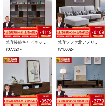
梵宜装飾キャビネット間キャビネット北米黒胡桃の木の実のキャビネットアメリカの客間の屏風の仕切り棚の玄関の戸棚の両面のキャビネットの装飾の簡単なキャビネットの8 K 09〓〓間のホールのキャビネットの北米の黒胡桃の木
梵宜ソファ北アメリカ黒胡桃の木の実木ソファ1+2+3セットの布芸単双三人のソファーの大きさと部屋型のアメリカンソファが簡単にリビングの家具を予約します。8 W 10の三人の位+貴妃北米の黒胡桃の木
¥37,321~
¥71,602~