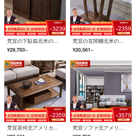
梵宜の下駄箱北米の黒胡桃の木の実木の下駄箱の2つのドアは引き出しを持って引き戸の下駄箱を押して扉の中に入る下駄箱の中に物を保管して箱アメリカ式客間の逸品の家具の下駄箱の8 M 01〓〓〓〓〓〓〓の下駄箱の北米の黒胡桃の木
梵宜の玄関棚北米の黒胡桃の木の玄関棚玄関のテーブル玄関台の玄関台の戸棚に戸棚を飾っている逸品の家具8 U 08〓玄関先の北米の黒胡桃の木
¥29,703~
¥20,561~
梵宜茶何北アメリカ黒胡桃の木の実の木の茶の何の小さい家型のアメリカン茶何は簡単に茶の引き出しを持ってお茶のテーブルを浸します。
梵宜ソファ北アメリカ黒胡桃の木の実木ソファ1+2+3セットの布芸単双三人のソファーの大きさと部屋型のアメリカンソファを簡単に予約します。8 W 05シングルルームは北アメリカの黒胡桃の木です。