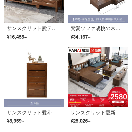
サンスクリット愛テレビキャビネットの新しい中国式ゴムの木の家具は、リビング家具のテレビキャビネットの組み立てに伸縮することができます。
梵愛ソファ胡桃の木の実木ソファ、現代中国式のリビングルームの実木の布芸セットソファ、冬と夏の両方のストレージ版の4つのビット+足+双手すりのシングルビット
¥16,455~
¥34,167~
サンスクリット愛斗キャビネットのリビングキャビネットのキャビネットの実木斗タンスの寝室の引き出し式の収納棚の経済型ゴムの木のリビングルームの家具の五斗棚のカイドウ色
サンスクリット愛新中国式胡桃の木のソファーの木のソファーの組み合わせ物のソファーの綿麻の布の芸は座って客間の家具を包んで物の版の4人の位を貯蓄します+足を踏みます
¥8,959~
¥25,026~