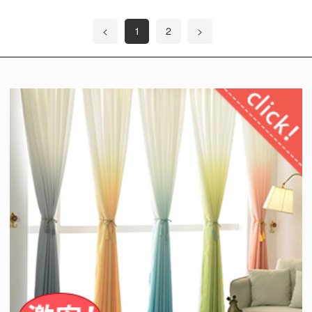
<
1
2
>