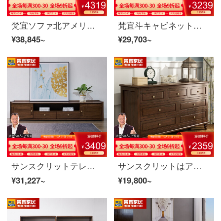
梵宜ソファ北アメリカ黒胡桃の木の実木ソファ1+2+3セットの布芸単双三人のソファーの大きさと部屋型のアメリカンソファは簡単にリビングルームの家具を予約します。8 W 03二人の席は北アメリカの黒胡桃の木です。
梵宜斗キャビネットの実木の斗キャビネットのアメリカ式の軽い5斗の戸棚の5斗の収納物チェリーの木の高級な寝室の逸品の家具の胡桃色
¥38,845~
¥29,703~
サンスクリットテレビキャビネット北米のブラック胡桃の木の実木テレビキャビネットアメリカのテレビキャビネットのリビングキャビネットのキャビネットの映画とテレビのキャビネット北米の黒い胡桃の木のテレビキャビネット8 K 03
サンスクリットはアメリカーベッドルームの斗箱の木の戸棚の7つの斗が収納して物の逸品の家具の胡桃色の7つの箱を保管するべきです。
¥31,227~
¥19,800~