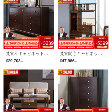
梵宜斗キャビネットの実木の斗の箱のアメリカ式の軽奢な9斗の戸棚の9斗の収納物チェリーの木の高級な寝室の逸品の家具の9斗の箱
梵宜間庁キャビネット北米黒胡桃の木の実のキャビネットは客間の屏風の仕切り棚の玄関の戸棚の両面のキャビネットの装飾の簡単な保管物の戸棚のアメリカ式家具の8 L 01間のホールのキャビネットに入ります。
¥29,703~
¥47,986~