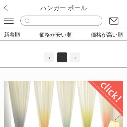
ハンガー ポール
バソラブ
新着順
価格が安い順
価格が高い順
<
1
>