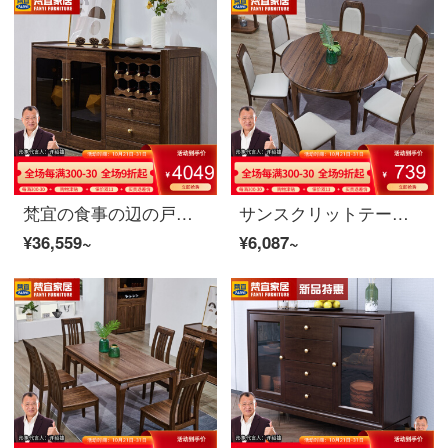
梵宜の食事の辺の戸棚の北米の暗いクルミの木の実の食事の辺の戸棚の2つのお茶の水の戸棚の多機能の食器棚の飲み屋の台所の戸棚のアメリカンレストランの戸棚の家具の8 J 01〓〓〓の食事の辺の戸棚の北米の暗いクルミの木
サンスクリットテーブル北米の黒いクルミの木のテーブルと椅子の組み合わせが小さくて伸縮性のある長方形のテーブルの丸みがある長方形のテーブルです。
¥36,559~
¥6,087~