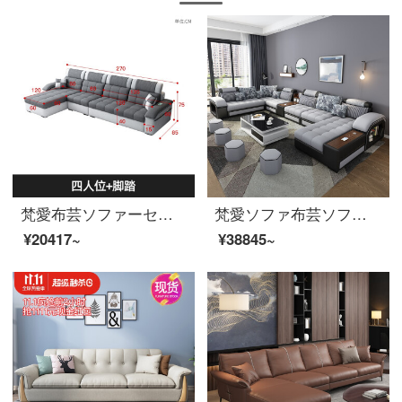
梵愛布芸ソファーセット簡単なリビングセット家具のサイズと部屋のサイズは、現代的には、ラテックスの科学技術布ソファの4つの位置+足を洗うことができます。
梵愛ソファ布芸ソファーラテックスの皮の布ソファーは現代簡単で、USB携帯の充電棚のソファーのリビングルームにセットされたリビングルームの家具四点セットの三防布のアップグレード版です。ラテックスのスプリングシートのバッグです。
¥20417~
¥38845~