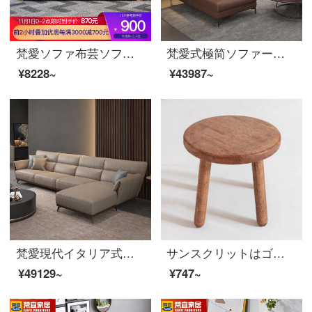
梵愛ソファ布芸ソファ北欧の小型ソファーの三人の機能ソファベッドリビングの家具標準版（スポンジシートバッグ）の三人の位の深空灰（綿麻）
梵愛式極简ソファー北欧軽奢科学技術三防皮ソファセット現代皮芸ソファー家具ペア+シングル+貴妃ブラウン
¥8228~
¥43987~
梵愛現代イタリア式の極簡単で、贅沢な皮芸ソファーのサイズと部屋型の組み合わせの科学技術三防皮ソファの家具のペア+シングル+貴妃+足の米黄色
サンスクリットはゴムの木の小さい腰掛けの原木の色の新しい中国式の靴の腰掛けを交換します。
¥49129~
¥747~