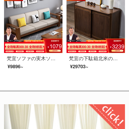
梵宜ソファの実木ソファセットの二人の席の貴妃の角に配置された布芸ソファーの収納物ソファーのラグベッドの大きさの部屋型1+2+3セットのリビングルームの逸品家具【普通タイプ】3人の席の胡桃色
梵宜の下駄箱北米の黒胡桃の木の実木の下駄箱の2つのドアは引き出しを持って引き戸の下駄箱を押して扉の中に入る下駄箱の中に物を保管して箱アメリカ式客間の逸品の家具の下駄箱の8 M 01〓〓〓〓〓〓〓の下駄箱の北米の黒胡桃の木
¥9896~
¥29703~