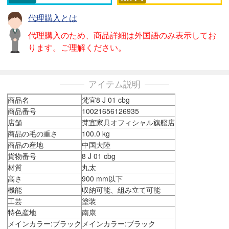
代理購入とは
代理購入のため、商品詳細は外国語のみ表示してお
ります。ご理解ください。
アイテム説明
商品名
梵宜8 J 01 cbg
商品番号
10021656126935
店舗
梵宜家具オフィシャル旗艦店
商品の毛の重さ
100.0 kg
商品の産地
中国大陸
貨物番号
8 J 01 cbg
材質
丸太
高さ
900 mm以下
機能
収納可能、組み立て可能
工芸
塗装
特色産地
南康
メインカラー:ブラック
メインカラー:ブラック