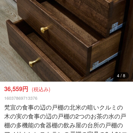
5
/
8
36,559円
(税込み)
16037869713376
梵宜の食事の辺の戸棚の北米の暗いクルミの
木の実の食事の辺の戸棚の2つのお茶の水の戸
棚の多機能の食器棚の飲み屋の台所の戸棚の