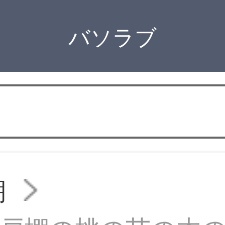
バソラブ
棚