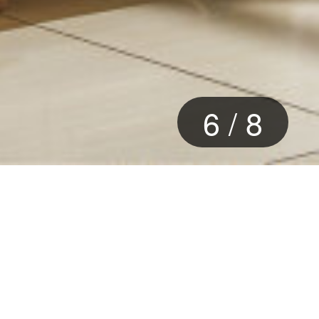
7
/
8