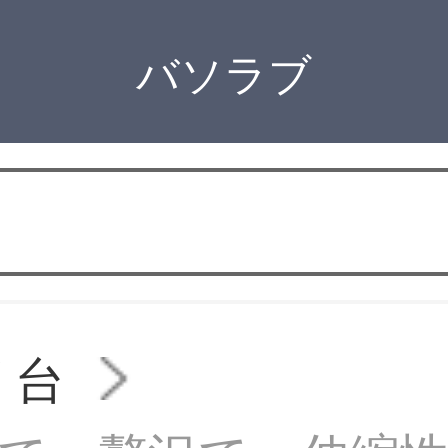
バソラブ
 台