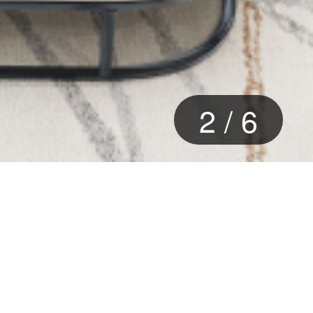
3
/
6