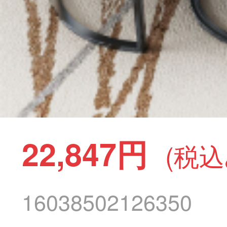
22,847円
(税込
16038502126350