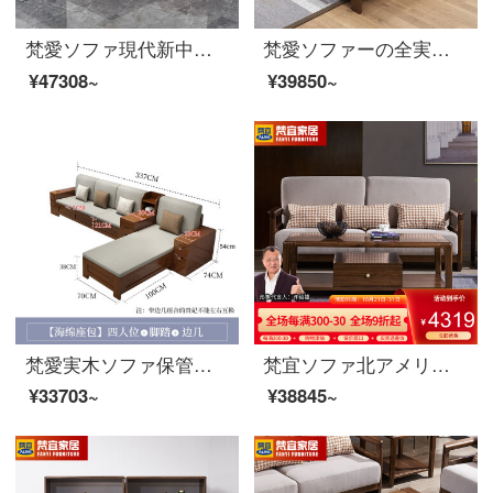
梵愛ソファ現代新中国式ゴム木のソファー冬夏両用収納物ソファリビングセット家具保管物-四人位+貴妃+茶何+テレビキャビネット組立
梵愛ソファーの全実木布芸ソファーの新しい中国式の大きさの戸型ゴムの木の実木のソファーは客間の家具の標準版の4人の位を組み合わせます。
¥47308~
¥39850~
梵愛実木ソファ保管物ソファーゴム木全実木布芸ソファシンプルな新中国式ソファルームの家具の4人位+足+サイドのいくつかのお金-ラテックスシートのバッグ
梵宜ソファ北アメリカ黒胡桃の木の実木ソファ1+2+3セットの布芸単双三人のソファーの大きさと部屋型のアメリカンソファは簡単にリビングルームの家具を予約します。8 W 03二人の席は北アメリカの黒胡桃の木です。
¥33703~
¥38845~