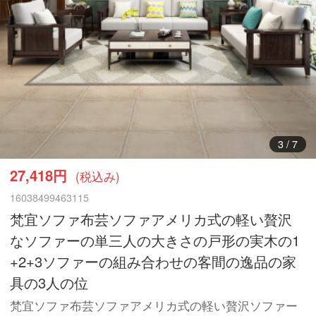
4
/
7
27,418円
(税込み)
16038499463115
梵宜ソファ布芸ソファアメリカ式の軽い贅沢
なソファーの単三人の大きさの戸形の実木の1
+2+3ソファーの組み合わせの客間の逸品の家
具の3人の位
梵宜ソファ布芸ソファアメリカ式の軽い贅沢ソファー