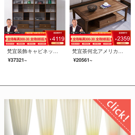
梵宜装飾キャビネット間キャビネット北米黒胡桃の木の実のキャビネットアメリカの客間の屏風の仕切り棚の玄関の戸棚の両面のキャビネットの装飾の簡単なキャビネットの8 K 09〓〓間のホールのキャビネットの北米の黒胡桃の木
梵宜茶何北アメリカ黒胡桃の木の実の木の茶の何の小さい家型のアメリカン茶何は簡単に茶の引き出しを持ってお茶のテーブルを浸します。
¥37321~
¥20561~