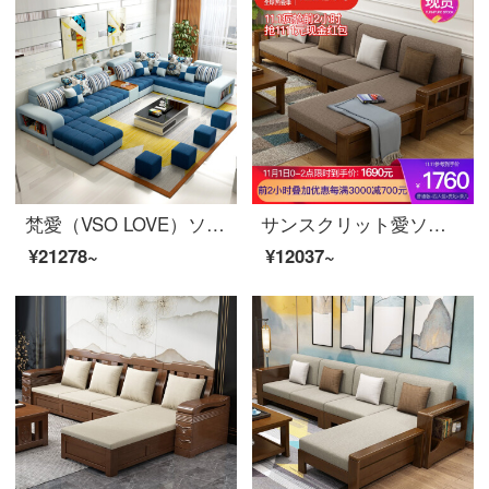
梵愛（VSO LOVE）ソファ布芸ソファー現代ファッションはソファの大きさと部屋型ソファリビングルームの家具の標準版（スポンジシートバッグ）-5点セットを取り外すことができます。
サンスクリット愛ソファ冬と夏の両方を使用して、実木ソファ全実木布芸ソファ現代簡単な中国式の組み合わせラテックスソファーのリビングルームのセットの家族の普通バージョン-3人のビット
¥21278~
¥12037~