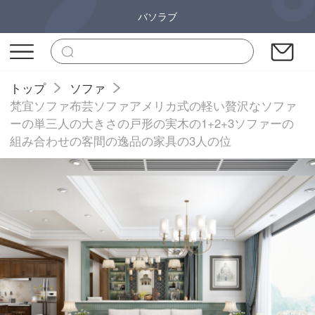
バソラブ
トップ
ソファ
梵宜ソファ布芸ソファアメリカ式の軽い贅沢なソファ
ーの単三人の大きさの戸形の実木の1+2+3ソファーの
組み合わせの客間の逸品の家具の3人の位