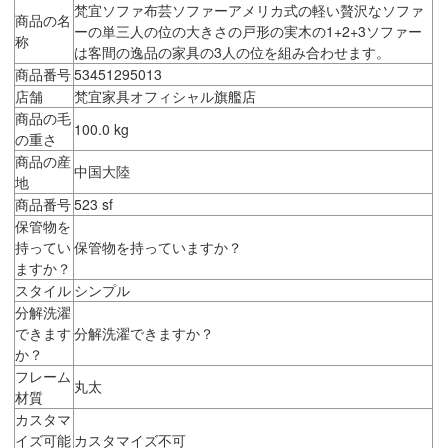
梵宜ソファ布芸ソファーアメリカ式の軽い贅沢なソファ
商品の名
ーの単三人の位の大きさの戸形の実木の1+2+3ソファー
称
は客間の逸品の家具の3人の位を組み合わせます。
商品番号
53451295013
店舗
梵宜家具オフィシャル旗艦店
商品の毛
100.0 kg
の重さ
商品の産
中国大陸
地
商品番号
523 sf
保管物を
持ってい
保管物を持っていますか？
ますか？
スタイル
シンプル
分解洗濯
できます
分解洗濯できますか？
か？
フレーム
丸太
材質
カスタマ
イズ可能
カスタマイズ不可