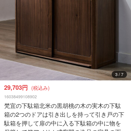
3
/
7
29,703円
(税込み)
16038499108902
梵宜の下駄箱北米の黒胡桃の木の実木の下駄
箱の2つのドアは引き出しを持って引き戸の下
駄箱を押して扉の中に入る下駄箱の中に物を