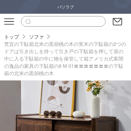
バソラブ
トップ
ソファ
梵宜の下駄箱北米の黒胡桃の木の実木の下駄箱の2つの
ドアは引き出しを持って引き戸の下駄箱を押して扉の
中に入る下駄箱の中に物を保管して箱アメリカ式客間
の逸品の家具の下駄箱の8 M 01〓〓〓〓〓〓〓の下駄
箱の北米の黒胡桃の木