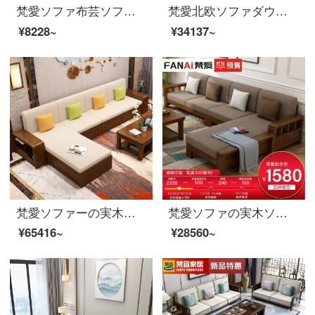
梵愛ソファ布芸ソファ北欧の小型ソファーの三人の機能ソファベッドリビングの家具標準版（スポンジシートバッグ）の三人の位の深空灰（綿麻）
梵愛北欧ソファダウンジャケットソファラテックスソファは、木製フレームのソファを分解して洗うことができます。現代簡単なリビングルーム家具【ラテックス版】ダブルビット+シングルビット+貴妃位+ダブル手すりシングルカラーの備考
¥8228~
¥34137~
梵愛ソファーの実木ソファ全実木布芸ソファーセットの収納機能付きリビング家具ペア+足踏み+ダブル手すりシングルルーム+茶何+テレビキャビネットの収納ソファ
梵愛ソファの実木ソファ全実木布芸ソファ現代簡単な中国式の組み合わせラテックスソファのリビングルームの家具標準版（木のフレーム+スポンジシートのバッグ）4人位+貴妃位+茶何
¥65416~
¥28560~