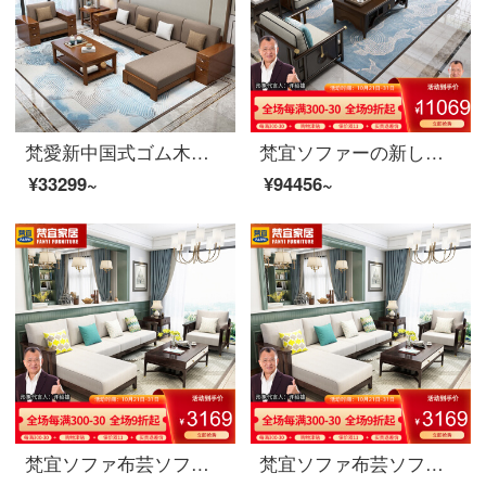
梵愛新中国式ゴム木の実木ソファ綿麻布芸座ってソファセットリビングルームの家具をセットした四人位＋足＋茶卓＋テレビキャビネットの標準モデル
梵宜ソファーの新しい中国式の実木布芸皮のソファーのシングル席1+2+3セットのリビングルームの大きさと豪華さを兼ね備えた高贵妃の回転角度のソファーの逸品家具【皮芸クッション】ペア+貴妃位+シングル位
¥33299~
¥94456~
梵宜ソファ布芸ソファアメリカ式の軽い贅沢なソファーの単三人の大きさの戸形の実木の1+2+3ソファーの組み合わせの客間の逸品の家具の3人の位
梵宜ソファ布芸ソファアメリカ式の軽い贅沢なソファーの単三人の大きさの戸形の実木の1+2+3ソファーの組み合わせの客間の逸品の家具の3人の位