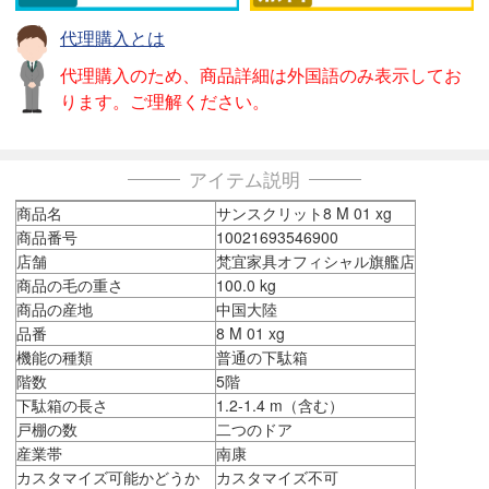
代理購入とは
代理購入のため、商品詳細は外国語のみ表示してお
ります。ご理解ください。
アイテム説明
商品名
サンスクリット8 M 01 xg
商品番号
10021693546900
店舗
梵宜家具オフィシャル旗艦店
商品の毛の重さ
100.0 kg
商品の産地
中国大陸
品番
8 M 01 xg
機能の種類
普通の下駄箱
階数
5階
下駄箱の長さ
1.2-1.4 m（含む）
戸棚の数
二つのドア
産業帯
南康
カスタマイズ可能かどうか
カスタマイズ不可