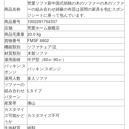
梵愛ソファ新中国式胡桃の木のソファーの木のソファ
商品名称
ーの組み合わせ綿麻の布芸は居間の家具を包むスポン
ジシートに座って包んでいます。
商品番号
1002291754337
店舗
梵愛ホーム旗艦店
商品毛重量
20.0 kg
貨物番号
FMSF 6802
機能類別
ソファチェア/足
材質類別
木製ソファ
適用面積
中戸型（60㎡-90㎡）
パッキン:ス
パッキン:スポンジ
ポンジ
適用人数
多人ソファ
ソファーの
組み合わせ
Lタイプ
パターン
産業帯
佛山
カスタマイ
ズ可能かど
カスタマイズ不可
うか
生地材質
綿類