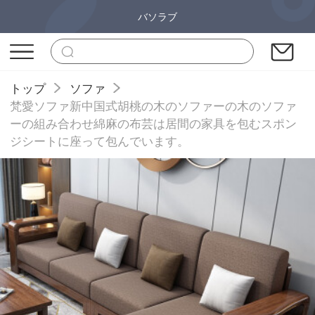
バソラブ
トップ
ソファ
梵愛ソファ新中国式胡桃の木のソファーの木のソファ
ーの組み合わせ綿麻の布芸は居間の家具を包むスポン
ジシートに座って包んでいます。