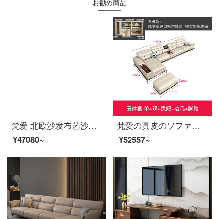
お勧め商品
梵爱 北欧沙发布艺沙发冬夏两用实木框架纳米科技布乳胶沙发可以拆洗USB充电功能沙发客厅整装家具 七件套+0229茶几电视柜 旗舰版（科技布乳胶弹簧座包）
梵愛の真皮のソファー現代簡単な頭の階の牛革のソファーの大きさの戸型の客間の家具のアップグレード版-双+単+辺+貴妃+足の実木のフレーム-本革のソファー
¥47080~
¥52557~