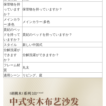
保管物を持
っています
保管物を持っていますか？
か？
メインカラ
メインカラー:多色
ー:多色
貴妃のベッ
ドを持って
貴妃のベッドを持っていますか？
いますか？
スタイル
新しい中国式
分解洗濯が
できます
分解洗濯ができますか？
か？
フレーム材
丸太
質
適用シーン
リビング、庭