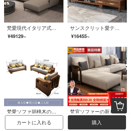
梵愛現代イタリア式の極簡単で、贅沢な皮芸ソファーのサイズと部屋型の組み合わせの科学技術三防皮ソファの家具のペア+シングル+貴妃+足の米黄色
サンスクリット愛テレビキャビネットの新しい中国式ゴムの木の家具は、リビング家具のテレビキャビネットの組み立てに伸縮することができます。
¥49129~
¥16455~
梵愛ソファ胡桃木の実木ソファ全実木布芸ソファ1+2+3セットのソファーのリビングルームの角のソファーには、リビングルームの家具のシングル席+2人の席+3人の色備考
梵宜ソファーの新しい中国式の実木布芸皮のソファーのシングル席1+2+3セットのリビングルームの大きさと豪華さを兼ね備えた高贵妃の角にあるソファの逸品家具【皮芸座布団】1+2+3
¥77125~
¥93679~
カートに入れる
購入