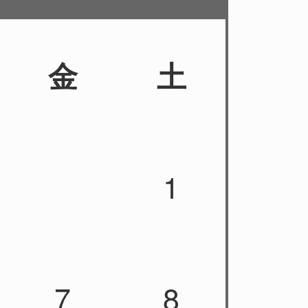
金
土
1
7
8