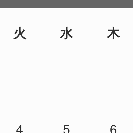
火
水
木
4
5
6