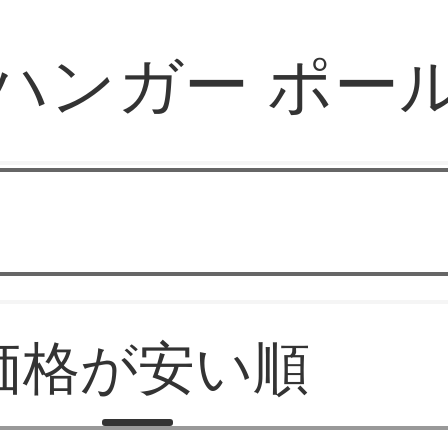
ハンガー ポー
バソラブ
価格が安い順