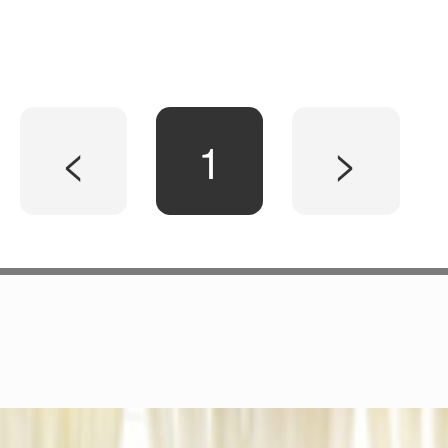
<
1
>