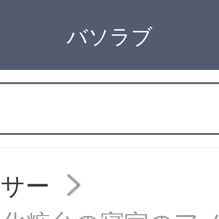
バソラブ
ッサー