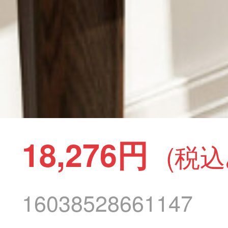
18,276円
(税込
16038528661147