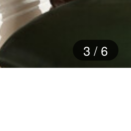
4
/
6