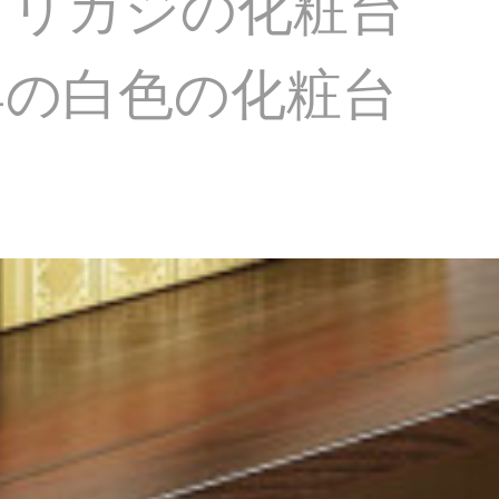
メリカジの化粧台
具の白色の化粧台
。