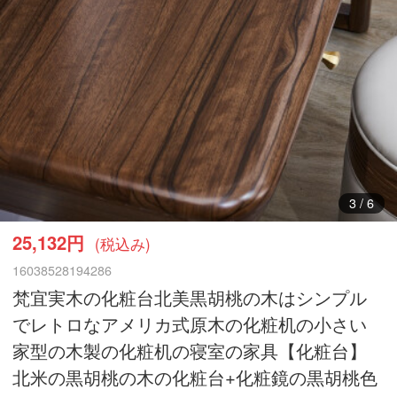
3
/
6
25,132円
(税込み)
16038528194286
梵宜実木の化粧台北美黒胡桃の木はシンプル
でレトロなアメリカ式原木の化粧机の小さい
家型の木製の化粧机の寝室の家具【化粧台】
北米の黒胡桃の木の化粧台+化粧鏡の黒胡桃色