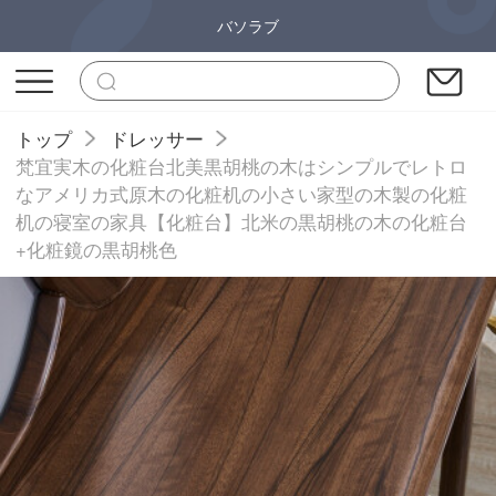
バソラブ
トップ
ドレッサー
梵宜実木の化粧台北美黒胡桃の木はシンプルでレトロ
なアメリカ式原木の化粧机の小さい家型の木製の化粧
机の寝室の家具【化粧台】北米の黒胡桃の木の化粧台
+化粧鏡の黒胡桃色