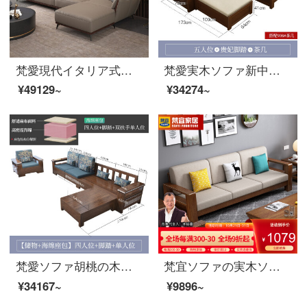
梵愛現代イタリア式の極簡単で、贅沢な皮芸ソファーのサイズと部屋型の組み合わせの科学技術三防皮ソファの家具のペア+シングル+貴妃+足の米黄色
梵愛実木ソファ新中国式ゴム木ソファセット収納物実木ソファ家具五人＋足＋908茶卓
¥49129~
¥34274~
梵愛ソファ胡桃の木の実木ソファ、現代中国式のリビングルームの実木の布芸セットソファ、冬と夏の両方のストレージ版の4つのビット+足+双手すりのシングルビット
梵宜ソファの実木ソファセットの二人の席の貴妃の角に配置された布芸ソファーの収納物ソファーのラグベッドの大きさの部屋型1+2+3セットのリビングルームの逸品家具【普通タイプ】3人の席の胡桃色
¥34167~
¥9896~