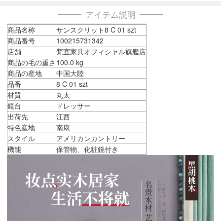
アイテム説明
商品名称
サンスクリット8 C 01 szt
商品番号
100215731342
店舗
梵宜家具オフィシャル旗艦店
商品の毛の重さ
100.0 kg
商品の産地
中国大陸
品番
8 C 01 szt
材質
丸太
鏡台
ドレッサー
出荷先
江西
特色産地
南康
スタイル
アメリカンカントリー
機能
保管物、化粧鏡付き