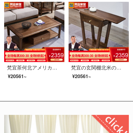
梵宜茶何北アメリカ黒胡桃の木の実の木の茶の何の小さい家型のアメリカン茶何は簡単に茶の引き出しを持ってお茶のテーブルを浸します。
梵宜の玄関棚北米の黒胡桃の木の玄関棚玄関のテーブル玄関台の玄関台の戸棚に戸棚を飾っている逸品の家具8 U 08〓玄関先の北米の黒胡桃の木
¥20561~
¥20561~