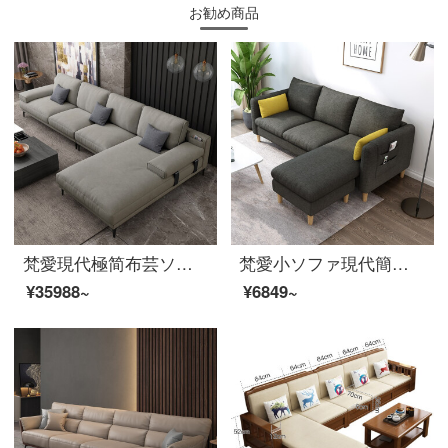
お勧め商品
梵愛現代極简布芸ソファリビングセット北欧サイズの部屋型ソファ家具ペア+シングル+貴妃+足をアップグレード版-三防布(ラテックスシートバッグ)
梵愛小ソファ現代簡単北欧スタイルの小さな家型布芸ソファ綿麻ソファセットリビング家具3人の色備考
¥35988~
¥6849~