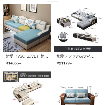
梵愛（VSO LOVE）梵愛ソファ布芸ソファー中小戸型は現代簡単客間ファッションセット家具【豪華版】二人位＋貴妃位＋シングルカラーノートを取り外すことができます。
梵愛ソファの皮の布のソファー現代簡単なサイズの部屋型のラテックスは布芸ソファーのスマートUSB充電の多種の生地を分解して洗うことができます。リビングルームの家具をセットにします。
¥14856~
¥21179~