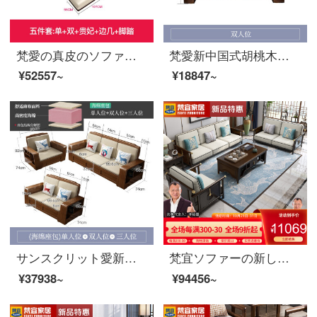
梵愛の真皮のソファー現代簡単な頭の階の牛革のソファーの大きさの戸型の客間の家具のアップグレード版-双+単+辺+貴妃+足の実木のフレーム-本革のソファー
梵愛新中国式胡桃木の実木ソファセットの大きさと部屋型の収納ソファのリビングルームの家具のペアの位
¥52557~
¥18847~
サンスクリット愛新中国式ゴム木の実木ソファ綿麻布芸座って、ソファセットリビングに家具をセットして、荷物を置くスポンジシートのバッグをセットします。
梵宜ソファーの新しい中国式の実木布芸皮のソファーのシングル席1+2+3セットのリビングルームの大きさと豪華さを兼ね備えた高贵妃の回転角度のソファーの逸品家具【皮芸クッション】ペア+貴妃位+シングル位
¥37938~
¥94456~