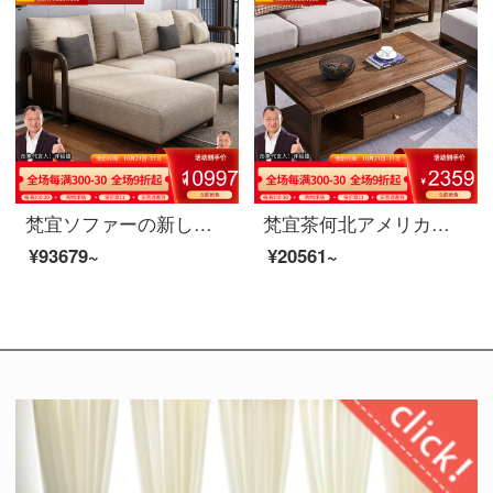
梵宜ソファーの新しい中国式の実木布芸皮のソファーのシングル席1+2+3セットのリビングルームの大きさと豪華さを兼ね備えた高贵妃の角にあるソファの逸品家具【皮芸座布団】1+2+3
梵宜茶何北アメリカ黒胡桃の木の実の木の茶の何の小さい家型のアメリカン茶何は簡単に茶の引き出しを持ってお茶のテーブルを浸します。
¥93679~
¥20561~