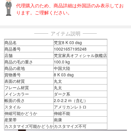
代理購入のため、商品詳細は外国語のみ表示してお
ります。ご理解ください。
アイテム説明
商品名
梵宜8 K 03 dsg
商品番号
10021657195248
店舗
梵宜家具オフィシャル旗艦店
商品の毛の重さ
100.0 kg
商品の産地
中国大陸
貨物番号
8 K 03 dsg
表面の材質
丸太
フレーム材質
丸太
メインカラー
ダーク系
帳面の長さ
2.0-2.2 m（含む）
スタイル
アメリカンレトロ
伸縮可能かどうか
伸縮不能
産業帯
南康
カスタマイズ可能かどうか
カスタマイズ不可