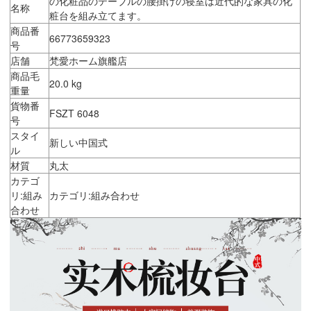
の化粧品のテーブルの腰掛けの寝室は近代的な家具の化
名称
粧台を組み立てます。
商品番
66773659323
号
店舗
梵愛ホーム旗艦店
商品毛
20.0 kg
重量
貨物番
FSZT 6048
号
スタイ
新しい中国式
ル
材質
丸太
カテゴ
リ:組み
カテゴリ:組み合わせ
合わせ