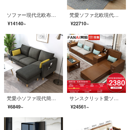
ソファー現代北欧布芸ソファーの木枠のソファーのリビングルームには、リビング家具を三人で配置しています。
梵愛ソファ北欧現代簡単ダウンジャケット布芸ソファラテックスソファの木製フレームワークのソファリビングルームの家具セットダブルスペース+シングルアームの色備考
¥14140~
¥22710~
梵愛小ソファ現代簡単北欧スタイルの小さな家型布芸ソファ綿麻ソファセットリビング家具3人の色備考
サンスクリット愛ソファ冬と夏の両方を使用して、実木ソファ全実木布芸ソファ現代簡単な中国式セットラテックスソファのリビングルームには、家の4人がいます。
¥6849~
¥24561~