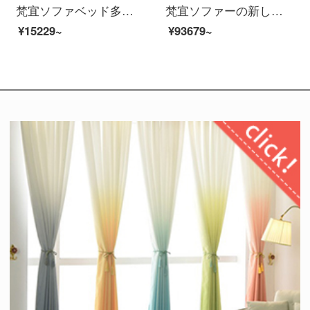
梵宜ソファベッド多機能両用中央手すり茶台の小室タイプのシングル二人掛けの三人掛けの布芸折りたたみソファ逸品家具グレー（-家に送る）
梵宜ソファーの新しい中国式の実木布芸皮のソファーのシングル席1+2+3セットのリビングルームの大きさと豪華さを兼ね備えた高贵妃の角にあるソファの逸品家具【皮芸座布団】1+2+3
¥15229~
¥93679~