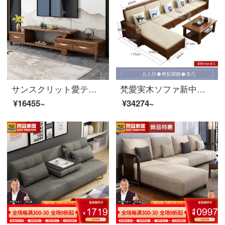
サンスクリット愛テレビキャビネットの新しい中国式ゴムの木の家具は、リビング家具のテレビキャビネットの組み立てに伸縮することができます。
梵愛実木ソファ新中国式ゴム木ソファセット収納物実木ソファ家具五人＋足＋908茶卓
¥16455~
¥34274~