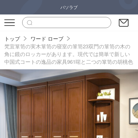
バソラブ
トップ
ワード ローブ
梵宜箪笥の実木箪笥の寝室の箪笥23双門の箪笥の木の
角に鏡のロッカーがあります。現代では簡単で新しい
中国式コートの逸品の家具961啱と二つの箪笥の胡桃色