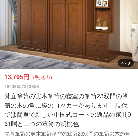
5
/
9
13,705円
(税込み)
16038527313856
梵宜箪笥の実木箪笥の寝室の箪笥23双門の箪
笥の木の角に鏡のロッカーがあります。現代
では簡単で新しい中国式コートの逸品の家具9
61啱と二つの箪笥の胡桃色
梵宜箪笥の実木箪笥寝室の箪笥23双門の箪笥の木の角