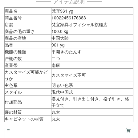
アイテム説明
商品名
梵宜961 yg
商品番号
10022456176383
店舗
梵宜家具オフィシャル旗艦店
商品の毛の重さ
100.0 kg
商品の産地
中国大陸
品番
961 yg
機能の種類
平開きのたんす
戸棚の数
二つ
産業帯
南康
カスタマイズ可能かど
カスタマイズ不可
うか
主色系
明るい色系
スタイル
現代中国式
姿見付き、引き出し付き、格子引き、格
付加部品
子立て
扉の材質
丸太
キャビネットの材質
丸太