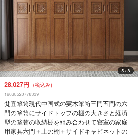
5
/
8
28,027円
(税込み)
16038520778339
梵宜箪笥現代中国式の実木箪笥三門五門の六
門の箪笥にサイドトップの棚の大きさと経済
型の箪笥の収納棚を組み合わせて寝室の家庭
用家具六門＋上の棚＋サイドキャビネットの