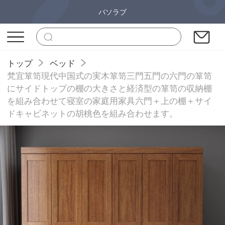
バソラブ
トップ
ベッド
梵宜箪笥現代中国式の実木箪笥三門五門の六門の箪笥
にサイドトップの棚の大きさと経済型の箪笥の収納棚
を組み合わせて寝室の家庭用家具六門＋上の棚＋サイ
ドキャビネットの胡桃色を組み合わせます。