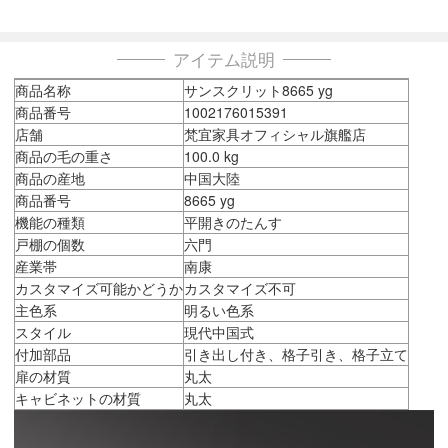
アイテム説明
商品名称
サンスクリット8665 yg
商品番号
1002176015391
店舗
梵宜家具オフィシャル旗艦店
商品の毛の重さ
100.0 kg
商品の産地
中国大陸
商品番号
8665 yg
機能の種類
平開きのたんす
戸棚の個数
六門
産業帯
南康
カスタマイズ可能かどうか
カスタマイズ不可
主色系
明るい色系
スタイル
現代中国式
付加部品
引き出し付き、格子引き、格子立て
扉の材質
丸太
キャビネットの材質
丸太