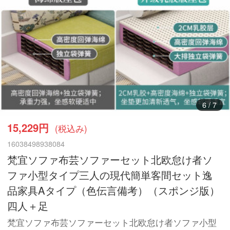
7
/
7
15,229円
(税込み)
16038498938084
梵宜ソファ布芸ソファーセット北欧怠け者ソ
ファ小型タイプ三人の現代簡単客間セット逸
品家具Aタイプ（色伝言備考）（スポンジ版）
四人＋足
梵宜ソファ布芸ソファーセット北欧怠け者ソファ小型