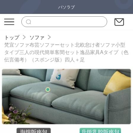
バソラブ
トップ
ソファ
梵宜ソファ布芸ソファーセット北欧怠け者ソファ小型
タイプ三人の現代簡単客間セット逸品家具Aタイプ（色
伝言備考）（スポンジ版）四人＋足