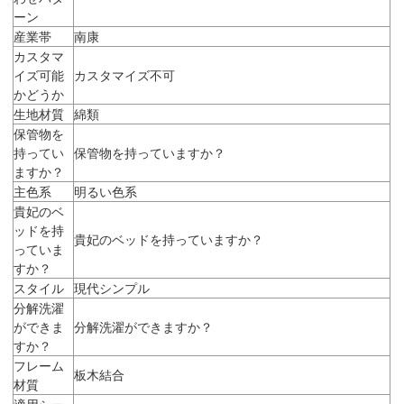
ーン
産業帯
南康
カスタマ
イズ可能
カスタマイズ不可
かどうか
生地材質
綿類
保管物を
持ってい
保管物を持っていますか？
ますか？
主色系
明るい色系
貴妃のベ
ッドを持
貴妃のベッドを持っていますか？
っていま
すか？
スタイル
現代シンプル
分解洗濯
ができま
分解洗濯ができますか？
すか？
フレーム
板木結合
材質
適用シー