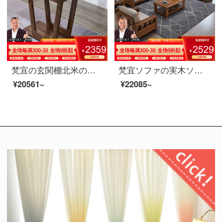
梵宜の玄関棚北米の黒胡桃の木の玄関棚玄関のテーブル玄関台の玄関台の戸棚に戸棚を飾っている逸品の家具8 U 08〓玄関先の北米の黒胡桃の木
梵宜ソファの実木ソファのシングルの2人の位の貴妃の角を回転して、現代中国式の布芸ソファーのベッドを引き延ばして物のソファーの大きさの戸型の1+2+3組み合わせの客間の逸品の家具【普通のタイプの組み合わせ】1+1+3胡桃色
¥20561~
¥22085~