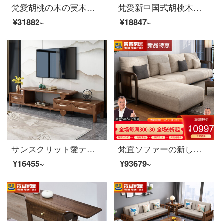
梵愛胡桃の木の実木のソファー現代中国式客間の実木の布芸の組み合わせソファーのゴムシートの包み-4人の位+足を踏みます+6801茶何胡桃の木のソファー
梵愛新中国式胡桃木の実木ソファセットの大きさと部屋型の収納ソファのリビングルームの家具のペアの位
¥31882~
¥18847~
サンスクリット愛テレビキャビネットの新しい中国式ゴムの木の家具は、リビング家具のテレビキャビネットの組み立てに伸縮することができます。
梵宜ソファーの新しい中国式の実木布芸皮のソファーのシングル席1+2+3セットのリビングルームの大きさと豪華さを兼ね備えた高贵妃の角にあるソファの逸品家具【皮芸座布団】1+2+3
¥16455~
¥93679~