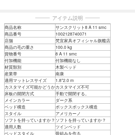
アイテム説明
商品名称
サンスクリット8 A 11 smc
商品番号
1002128740071
店舗
梵宜家具オフィシャル旗艦店
商品の毛の重さ
100.0 kg
貨物番号
8 A 11 smc
付加機能
付加機能なし
材質類別
木製ベッド
産業帯
南康
適用マットレスサイズ
1.8*2.0 m
カスタマイズ可能かどうか
カスタマイズ不可
床板の開閉方式
手動で開閉する。
メインカラー
ダーク系
ベッド構造
ボックスボックス構造
スタイル
アメリカーノ
ソフトを持っていますか？
ソフトを持っていますか？
適用人数
ツインベッド
ベッドスタイル
骨組みを作る