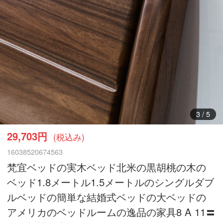
4
/
5
29,703円
(税込み)
16038520674563
梵宜ベッドの実木ベッド北米の黒胡桃の木の
ベッド1.8メートル1.5メートルのシングルダブ
ルベッドの簡単な結婚式ベッドの大ベッドの
アメリカのベッドルームの逸品の家具8 A 11〓