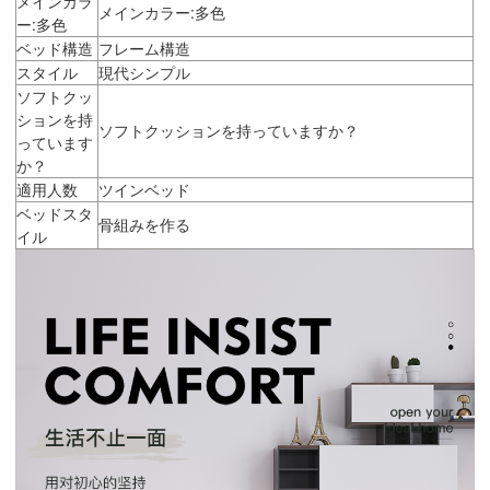
メインカラ
メインカラー:多色
ー:多色
ベッド構造
フレーム構造
スタイル
現代シンプル
ソフトクッ
ションを持
ソフトクッションを持っていますか？
っています
か？
適用人数
ツインベッド
ベッドスタ
骨組みを作る
イル