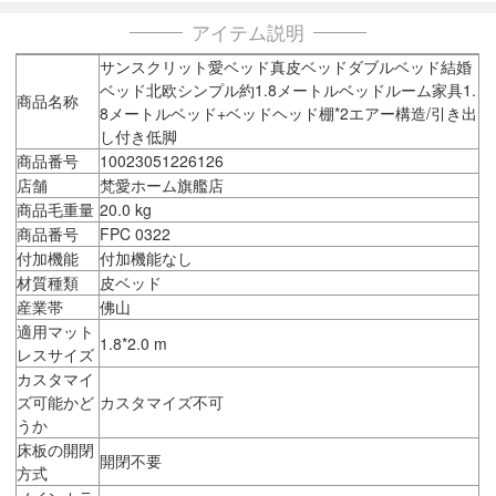
アイテム説明
サンスクリット愛ベッド真皮ベッドダブルベッド結婚
ベッド北欧シンプル約1.8メートルベッドルーム家具1.
商品名称
8メートルベッド+ベッドヘッド棚*2エアー構造/引き出
し付き低脚
商品番号
10023051226126
店舗
梵愛ホーム旗艦店
商品毛重量
20.0 kg
商品番号
FPC 0322
付加機能
付加機能なし
材質種類
皮ベッド
産業帯
佛山
適用マット
1.8*2.0 m
レスサイズ
カスタマイ
ズ可能かど
カスタマイズ不可
うか
床板の開閉
開閉不要
方式