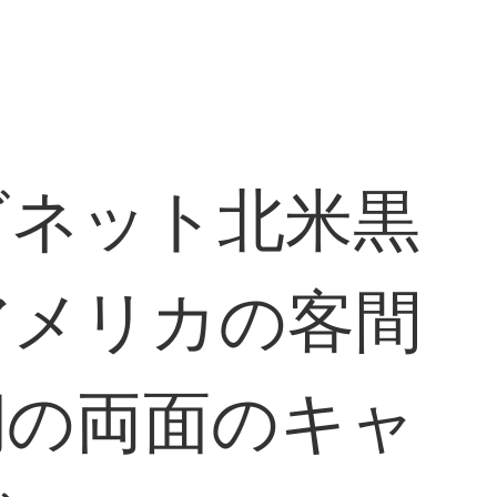
ビネット北米黒
アメリカの客間
棚の両面のキャ