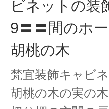
ビネットの装飾
9〓〓間のホ
胡桃の木
梵宜装飾キャビ
胡桃の木の実の木