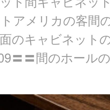
ット間キャビネッ
ットアメリカの客間
面のキャビネット
 09〓〓間のホール