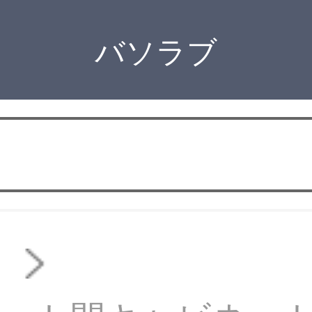
バソラブ
ァ