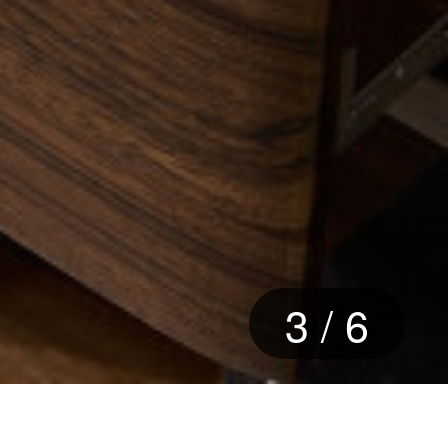
3
/
6