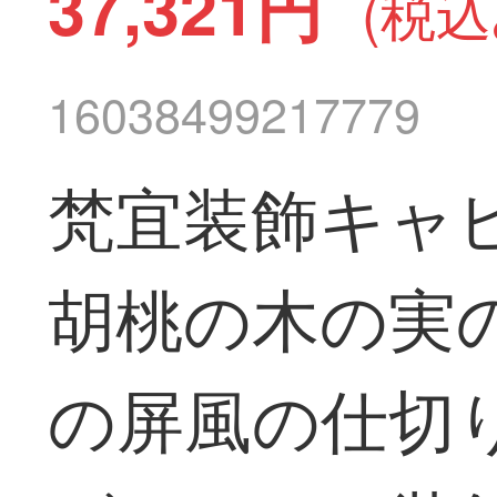
37,321円
(税込
16038499217779
梵宜装飾キャ
胡桃の木の実
の屏風の仕切