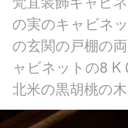
梵宜装飾キャビネ
の実のキャビネ
の玄関の戸棚の両
ャビネットの8 K
北米の黒胡桃の木