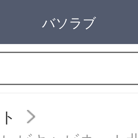
バソラブ
スト