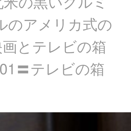
北米の黒いクルミ
トルのアメリカ式の
映画とテレビの箱
01〓テレビの箱