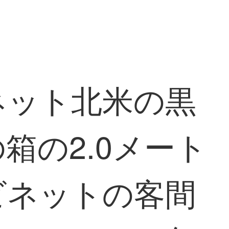
ネット北米の黒
箱の2.0メート
ビネットの客間