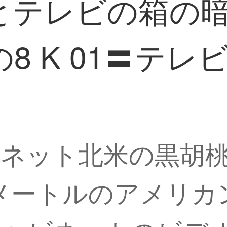
とテレビの箱の
8 K 01〓テレ
ネット北米の黒胡
0メートルのアメリ