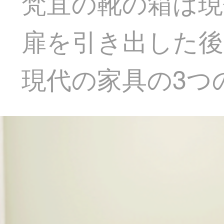
梵宜の靴の箱は現
扉を引き出した後
現代の家具の3つ