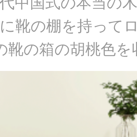
代中国式の本当の
に靴の棚を持って
の靴の箱の胡桃色を