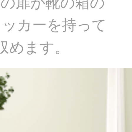
木の扉が靴の箱の
ロッカーを持って
収めます。