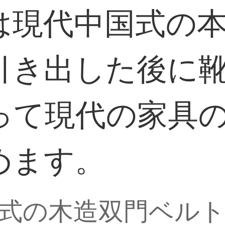
は現代中国式の
引き出した後に
って現代の家具の
めます。
式の木造双門ベル