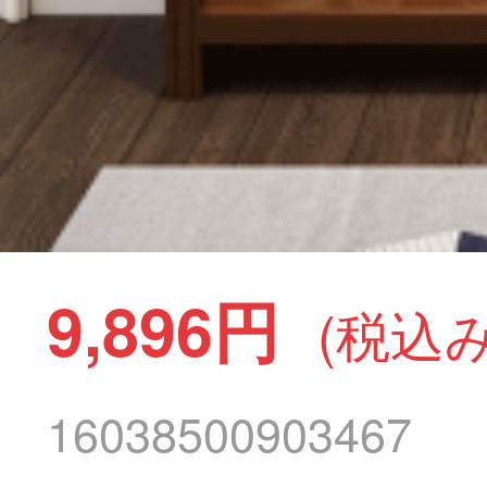
9,896円
(税込み
16038500903467