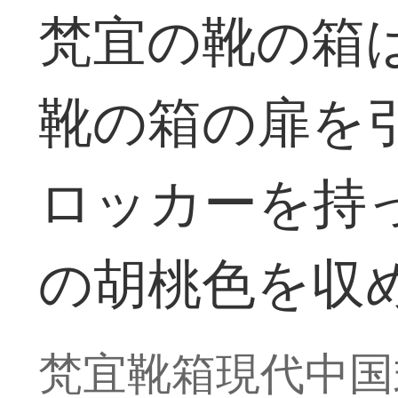
梵宜の靴の箱
靴の箱の扉を
ロッカーを持
の胡桃色を収
梵宜靴箱現代中国