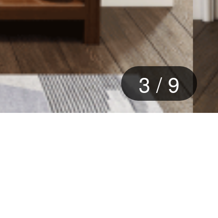
3
/
9