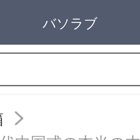
バソラブ
箱