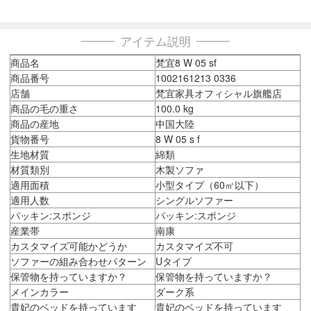
アイテム説明
商品名
梵宜8 W 05 sf
商品番号
1002161213 0336
店舗
梵宜家具オフィシャル旗艦店
商品の毛の重さ
100.0 kg
商品の産地
中国大陸
貨物番号
8 W 05 s f
生地材質
綿類
材質類別
木製ソファ
適用面積
小型タイプ（60㎡以下）
適用人数
シングルソファー
パッキン:スポンジ
パッキン:スポンジ
産業帯
南康
カスタマイズ可能かどうか
カスタマイズ不可
ソファーの組み合わせパターン
Uタイプ
保管物を持っていますか？
保管物を持っていますか？
メインカラー
ダーク系
貴妃のベッドを持っています
貴妃のベッドを持っています