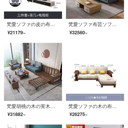
梵愛ソファの皮の布のソファー現代簡単なサイズの部屋型のラテックスは布芸ソファーのスマートUSB充電の多種の生地を分解して洗うことができます。リビングルームの家具をセットにします。
梵愛ソファ布芸ソファ北欧の小型ソファーの三人のソファのリビングルームの家具四人位＋足（長さ約2.84メートル）アップグレード版-科技布（ラテックスシートのカバン）
¥21179~
¥32560~
梵愛胡桃の木の実木のソファー現代中国式客間の実木の布芸の組み合わせソファーのゴムシートの包み-4人の位+足を踏みます+6801茶何胡桃の木のソファー
梵愛ソファの木の布芸ソファーの新しい中国式の大きさの家型の胡桃の木の実木のソファーは客間の家具の3人を組み合わせます。
¥31882~
¥26275~