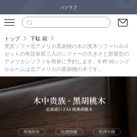
バソラブ
トップ
下駄 箱
梵宜ソファ北アメリカ黒胡桃の木の実木ソファ1+2+3
セットの布芸単双三人のソファーの大きさと部屋型の
アメリカンソファを簡単に予約します。8 W 05シング
ルルームは北アメリカの黒胡桃の木です。