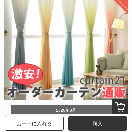
2026年8月
カートに入れる
購入
日
月
火
水
木
金
土