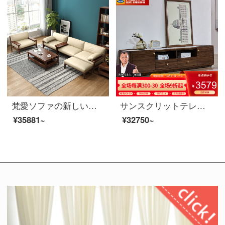
梵愛ソファの新しい中国式の木造フレームワークの皮の布ソファー北欧のスタイルの部屋の家具のシングルルームのセット+ダブルの席+足（2.62メートル）の皮の芸席のカバン（クルミの色のフレーム）
サンスクリットテレビキャビネット北米の黒いクルミの木の実木のテレビの箱の2.0メートルのアメリカ式のテレビキャビネットの客間の戸棚の映画とテレビの箱の暗いクルミの色のテレビの箱の8 K 01〓テレビの箱北米の暗いクルミの木
¥35881~
¥32750~