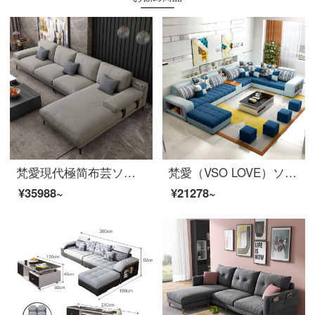
梵愛現代極简布芸ソファリビングセット北欧サイズの部屋型ソファ家具ペア+シングル+貴妃+足をアップグレード版-三防布(ラテックスシートバッグ)
梵愛（VSO LOVE）ソファ布芸ソファー現代ファッションはソファの大きさと部屋型ソファリビングルームの家具の標準版（スポンジシートバッグ）-5点セットを取り外すことができます。
¥35988~
¥21278~