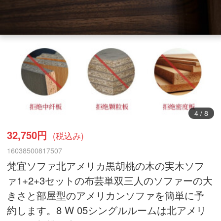
5
/
8
32,750円
(税込み)
16038500817507
梵宜ソファ北アメリカ黒胡桃の木の実木ソフ
ァ1+2+3セットの布芸単双三人のソファーの大
きさと部屋型のアメリカンソファを簡単に予
約します。8 W 05シングルルームは北アメリ