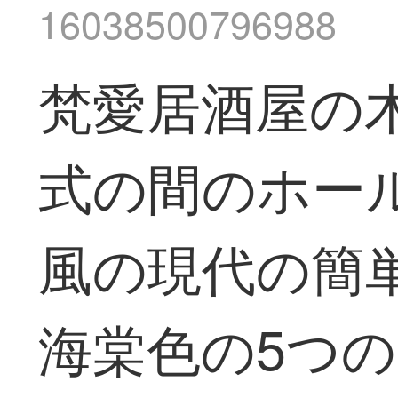
16038500796988
梵愛居酒屋の
式の間のホー
風の現代の簡
海棠色の5つ