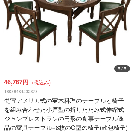
1
/
5
46,767円
(税込み)
16038484232373
梵宜アメリカ式の実木料理のテーブルと椅子
を組み合わせた小戸型の折りたたみ式伸縮式
ジャンプレストランの円形の食事テーブル逸
品の家具テーブル+8枚のO型の椅子(軟包椅子)