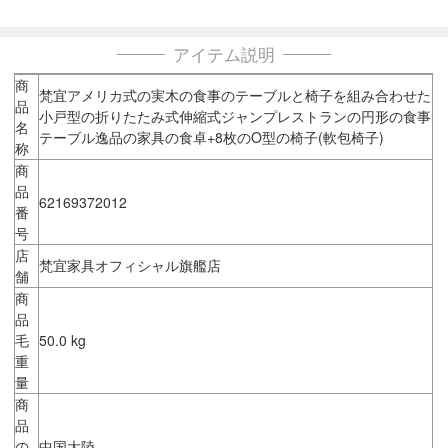
アイテム説明
商
梵宜アメリカ式の実木の食事のテーブルと椅子を組み合わせた
品
小戸型の折りたたみ式伸縮式ジャンプレストランの円形の食事
名
テーブル逸品の家具の食卓+8枚のO型の椅子(軟包椅子)
称
商
品
62169372012
番
号
店
梵宜家具オフィシャル旗艦店
舗
商
品
毛
50.0 kg
重
量
商
品
の
中国大陸