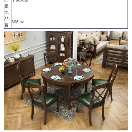
産
地
品
668 cz
番