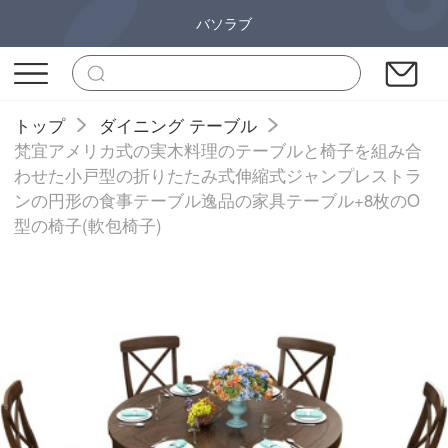
バソラブ
トップ
ダイニング テーブル
梵宜アメリカ式の実木料理のテーブルと椅子を組み合
わせた小戸型の折りたたみ式伸縮式ジャンプレストラ
ンの円形の食事テーブル逸品の家具テーブル+8枚のO
型の椅子(軟包椅子)