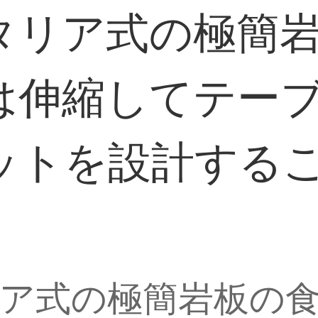
タリア式の極簡
は伸縮してテー
ットを設計する
ア式の極簡岩板の