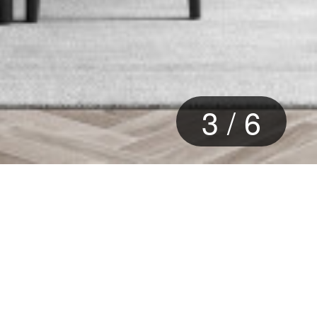
3
/
6