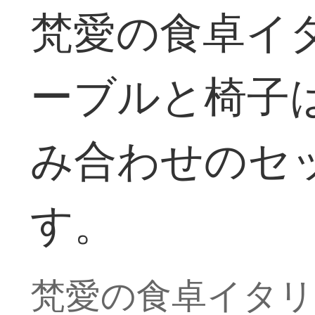
梵愛の食卓イ
ーブルと椅子
み合わせのセ
す。
梵愛の食卓イタリ