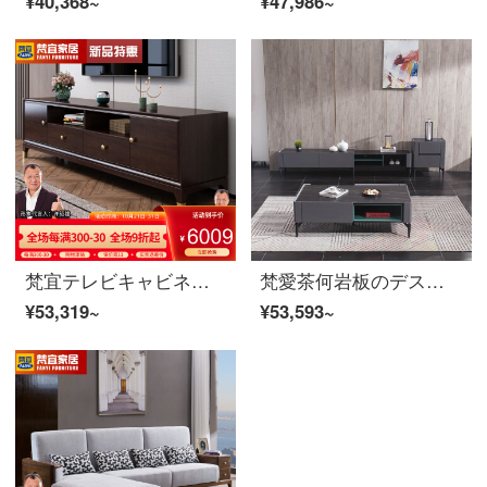
¥40,368~
¥47,986~
梵宜テレビキャビネットの実木テレビキャビネットアメリカチェリー木茶の組み合わせセットの棚が豪華で高級なリビングルームの逸品家具【チェリーの木】1.8 mテレビキャビネット+サイドキャビネット*2黒胡桃色+白
梵愛茶何岩板のデスクトップ現代簡単な茶何テレビの箱の組合せは軽奢で贅沢な極簡単なリビングルームの家具のお茶何+テレビの箱+食事の辺の戸棚+二斗の戸棚*1岩板のデスクトップ
¥53,319~
¥53,593~