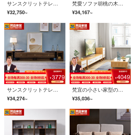
サンスクリットテレビキャビネット北米の黒いクルミの木の実木のテレビの箱の2.0メートルのアメリカ式のテレビキャビネットの客間の戸棚の映画とテレビの箱の暗いクルミの色のテレビの箱の8 K 01〓テレビの箱北米の暗いクルミの木
梵愛ソファ胡桃の木の実木ソファ、現代中国式のリビングルームの実木の布芸セットソファ、冬と夏の両方のストレージ版の4つのビット+足+双手すりのシングルビット
¥32,750~
¥34,167~
サンスクリットテレビキャビネット北米の黒いクルミの木の実木のテレビのキャビネットはアメリカンテレビの客間の戸棚の映画とテレビの箱の暗いクルミの色のテレビの箱の8 K 02〓〓テレビの箱の北米の暗いクルミの木の木に伸縮することができます
梵宜の小さい家型のお茶の何のテレビの箱はセットを組み合わせて現代に簡単にテーブルの客間の本当の木の家具のテーブルの逸品の家具の2239茶何+2239テレビの箱+高い箱+低い箱
¥34,274~
¥35,036~