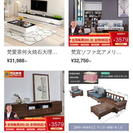
梵愛茶何火焼石大理石焼き漆三種類の茶何テレビの箱は簡単に現代多機能のものを保管します。茶何テレビの箱と応接間の家具のお茶を組み合わせます。
梵宜ソファ北アメリカ黒胡桃の木の実木ソファ1+2+3セットの布芸単双三人のソファーの大きさと部屋型のアメリカンソファを簡単に予約します。8 W 05シングルルームは北アメリカの黒胡桃の木です。
¥31,988~
¥32,750~