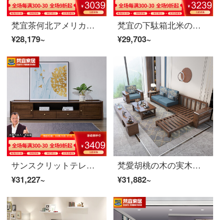
梵宜茶何北アメリカ黒胡桃の木の実の木の茶の何の小さい家型のアメリカン茶何は簡単に茶の引き出しを持ってお茶のテーブルを浸します。
梵宜の下駄箱北米の黒胡桃の木の実木の下駄箱の2つのドアは引き出しを持って引き戸の下駄箱を押して扉の中に入る下駄箱の中に物を保管して箱アメリカ式客間の逸品の家具の下駄箱の8 M 01〓〓〓〓〓〓〓の下駄箱の北米の黒胡桃の木
¥28,179~
¥29,703~
サンスクリットテレビキャビネット北米のブラック胡桃の木の実木テレビキャビネットアメリカのテレビキャビネットのリビングキャビネットのキャビネットの映画とテレビのキャビネット北米の黒い胡桃の木のテレビキャビネット8 K 03
梵愛胡桃の木の実木のソファー現代中国式客間の実木の布芸の組み合わせソファーのゴムシートの包み-4人の位+足を踏みます+6801茶何胡桃の木のソファー
¥31,227~
¥31,882~