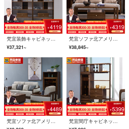
梵宜装飾キャビネット間キャビネット北米黒胡桃の木の実のキャビネットアメリカの客間の屏風の仕切り棚の玄関の戸棚の両面のキャビネットの装飾の簡単なキャビネットの8 K 09〓〓間のホールのキャビネットの北米の黒胡桃の木
梵宜ソファ北アメリカ黒胡桃の木の実木ソファ1+2+3セットの布芸単双三人のソファーの大きさと部屋型のアメリカンソファは簡単にリビングルームの家具を予約します。8 W 03二人の席は北アメリカの黒胡桃の木です。
¥37,321~
¥38,845~
梵宜ソファ北アメリカ黒胡桃の木の実木ソファ1+2+3セットの布芸単双三人のソファーの大きさと部屋型のアメリカンソファを簡単に予約します。8 W 01シングルルームは北アメリカの黒胡桃の木です。
梵宜間庁キャビネット北米黒胡桃の木の実のキャビネットは客間の屏風の仕切り棚の玄関の戸棚の両面のキャビネットの装飾の簡単な保管物の戸棚のアメリカ式家具の8 L 01間のホールのキャビネットに入ります。