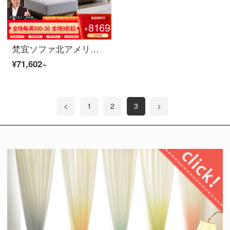
梵宜ソファ北アメリカ黒胡桃の木の実木ソファ1+2+3セットの布芸単双三人のソファーの大きさと部屋型のアメリカンソファが簡単にリビングの家具を予約します。8 W 10の三人の位+貴妃北米の黒胡桃の木
¥71,602~
<
1
2
3
>