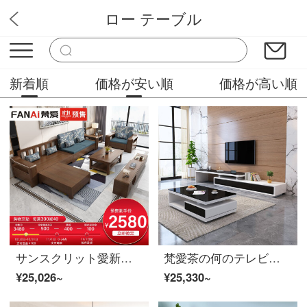
ロー テーブル
バソラブ
新着順
価格が安い順
価格が高い順
サンスクリット愛新中国式胡桃の木のソファーの木のソファーの組み合わせ物のソファーの綿麻の布の芸は座って客間の家具を包んで物の版の4人の位を貯蓄します+足を踏みます
梵愛茶の何のテレビの箱のスーツの鋼化のガラスの白色の漆の近代的な組合せの客間の家具の白黒の色（鋼化のガラス）の茶の何+テレビの箱
¥25,026~
¥25,330~