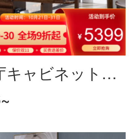
梵宜間庁キャビネット北米黒胡桃の木の実のキャビネットは客間の屏風の仕切り棚の玄関の戸棚の両面のキャビネットの装飾の簡単な保管物の戸棚のアメリカ式家具の8 L 01間のホールのキャビネットに入ります。
6~