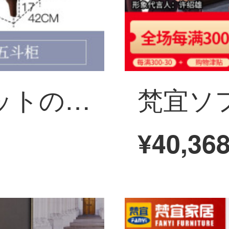
梵愛斗キャビネットの実木ロッカーの引き出しキャビネットは簡単にリビングルームの胡桃木三斗四斗五斗キャビネットの組み合わせを予約して収納棚の寝室の家具胡桃木三斗キャビネット+四斗キャビネット+五斗キャビネット
¥40,36