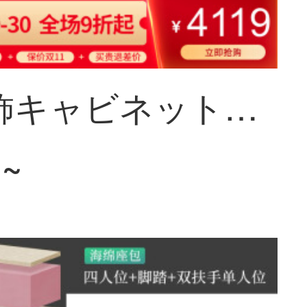
梵宜装飾キャビネット間キャビネット北米黒胡桃の木の実のキャビネットアメリカの客間の屏風の仕切り棚の玄関の戸棚の両面のキャビネットの装飾の簡単なキャビネットの8 K 09〓〓間のホールのキャビネットの北米の黒胡桃の木
1~