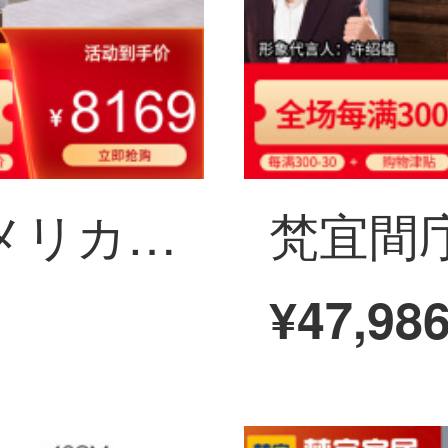
梵宜ソファ北アメリカ黒胡桃の木の実木ソファ1+2+3セットの布芸単双三人のソファーの大きさと部屋型のアメリカンソファが簡単にリビングの家具を予約します。8 W 10の三人の位+貴妃北米の黒胡桃の木
¥47,98