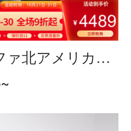
梵宜ソファ北アメリカ黒胡桃の木の実木ソファ1+2+3セットの布芸単双三人のソファーの大きさと部屋型のアメリカンソファを簡単に予約します。8 W 01シングルルームは北アメリカの黒胡桃の木です。
8~