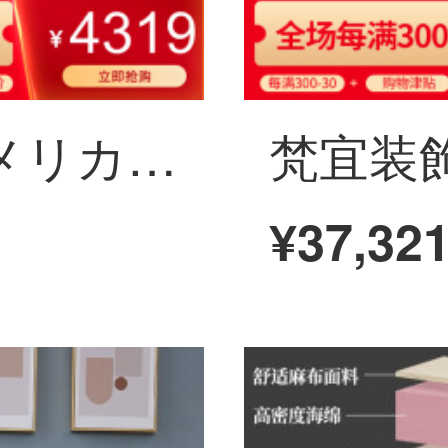
梵宜ソファ北アメリカ黒胡桃の木の実木ソファ1+2+3セットの布芸単双三人のソファーの大きさと部屋型のアメリカンソファは簡単にリビングルームの家具を予約します。8 W 03二人の席は北アメリカの黒胡桃の木です。
¥37,32