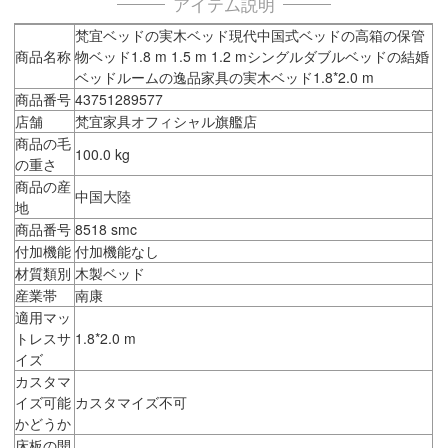
アイテム説明
梵宜ベッドの実木ベッド現代中国式ベッドの高箱の保管
商品名称
物ベッド1.8 m 1.5 m 1.2 mシングルダブルベッドの結婚
ベッドルームの逸品家具の実木ベッド1.8*2.0 m
商品番号
43751289577
店舗
梵宜家具オフィシャル旗艦店
商品の毛
100.0 kg
の重さ
商品の産
中国大陸
地
商品番号
8518 smc
付加機能
付加機能なし
材質類別
木製ベッド
産業帯
南康
適用マッ
トレスサ
1.8*2.0 m
イズ
カスタマ
イズ可能
カスタマイズ不可
かどうか
床板の開