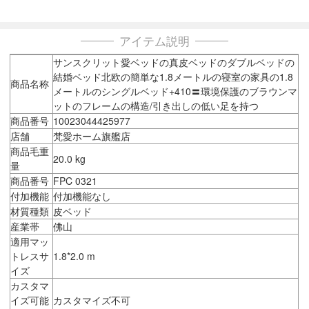
アイテム説明
サンスクリット愛ベッドの真皮ベッドのダブルベッドの
結婚ベッド北欧の簡単な1.8メートルの寝室の家具の1.8
商品名称
メートルのシングルベッド+410〓環境保護のブラウンマ
ットのフレームの構造/引き出しの低い足を持つ
商品番号
10023044425977
店舗
梵愛ホーム旗艦店
商品毛重
20.0 kg
量
商品番号
FPC 0321
付加機能
付加機能なし
材質種類
皮ベッド
産業帯
佛山
適用マッ
トレスサ
1.8*2.0 m
イズ
カスタマ
イズ可能
カスタマイズ不可