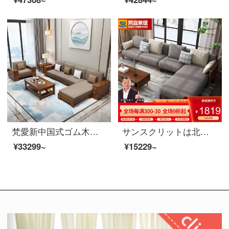
梵愛新中国式ゴム木の実木ソファ綿麻布芸座ってソファセットリビングルームの家具をセットした四人位＋足＋茶卓＋テレビキャビネットの標準モデル
サンスクリットは北欧の軽奢で小柄な家型の実木の布芸のソファーの組み合わせのセットが必要です。現代簡単に三人の居間にレジャー高級な木質家具胡桃色のシングルルームがあります。
¥33299~
¥15229~