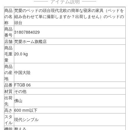
アイテム説明
商品
梵愛のベッドの頭台現代北欧の簡単な寝床の家具（ベッドを
の名
組み合わせて単に撮影しますか？出荷しません）のベッドの
称
頭台
商品
31807884029
番号
店舗
梵愛ホーム旗艦店
商品
毛重
20.0 kg
量
商品
の産
中国大陸
地
品番
FTGB 06
材質
その他
出荷
佛山
先
高さ
600 mm以下
スタ
現代シンプル
イル
機能
整える