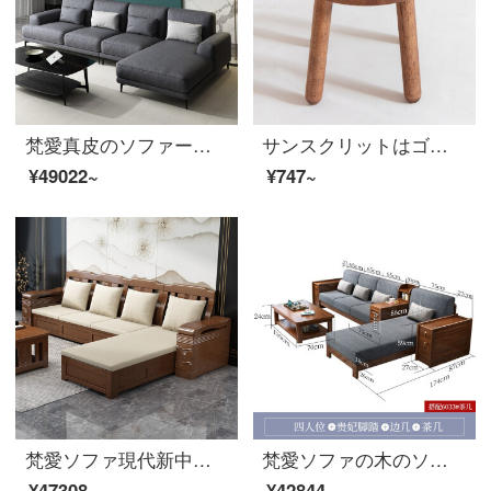
梵愛真皮のソファーヘッドの牛革の組み合わせはイタリア式の軽い贅沢な小戸形北欧の皮の芸術のソファーの家具の本革のラテックスのスポンジの席が包んでいます。
サンスクリットはゴムの木の小さい腰掛けの原木の色の新しい中国式の靴の腰掛けを交換します。
¥49022~
¥747~
梵愛ソファ現代新中国式ゴム木のソファー冬夏両用収納物ソファリビングセット家具保管物-四人位+貴妃+茶何+テレビキャビネット組立
梵愛ソファの木のソファ、胡桃の木の布芸ソファ現代中国式のシンプルなソファルームの家具の4つのセット+いくつかの+足+茶何
¥47308~
¥42844~