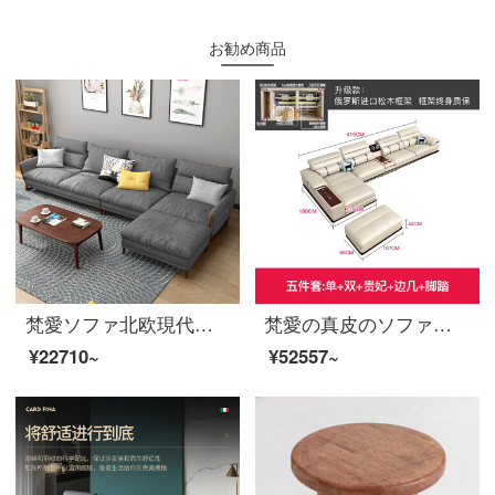
お勧め商品
梵愛ソファ北欧現代簡単ダウンジャケット布芸ソファラテックスソファの木製フレームワークのソファリビングルームの家具セットダブルスペース+シングルアームの色備考
梵愛の真皮のソファー現代簡単な頭の階の牛革のソファーの大きさの戸型の客間の家具のアップグレード版-双+単+辺+貴妃+足の実木のフレーム-本革のソファー
¥22710~
¥52557~