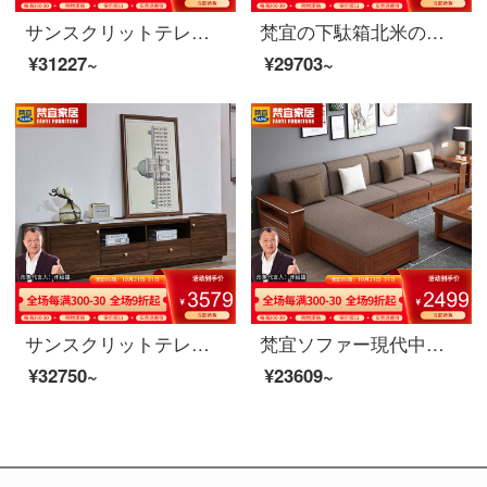
サンスクリットテレビキャビネット北米のブラック胡桃の木の実木テレビキャビネットアメリカのテレビキャビネットのリビングキャビネットのキャビネットの映画とテレビのキャビネット北米の黒い胡桃の木のテレビキャビネット8 K 03
梵宜の下駄箱北米の黒胡桃の木の実木の下駄箱の2つのドアは引き出しを持って引き戸の下駄箱を押して扉の中に入る下駄箱の中に物を保管して箱アメリカ式客間の逸品の家具の下駄箱の8 M 01〓〓〓〓〓〓〓の下駄箱の北米の黒胡桃の木
¥31227~
¥29703~
サンスクリットテレビキャビネット北米の黒いクルミの木の実木のテレビの箱の2.0メートルのアメリカ式のテレビキャビネットの客間の戸棚の映画とテレビの箱の暗いクルミの色のテレビの箱の8 K 01〓テレビの箱北米の暗いクルミの木
梵宜ソファー現代中国式の実木ソファーの貴妃が角を曲がってベッドを引き延ばします。冬夏の両用のロッカールームの角を曲がっている布芸のソファー。
¥32750~
¥23609~