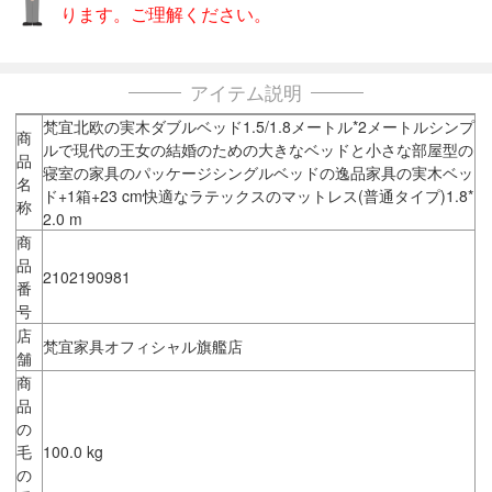
ります。ご理解ください。
アイテム説明
梵宜北欧の実木ダブルベッド1.5/1.8メートル*2メートルシンプ
商
ルで現代の王女の結婚のための大きなベッドと小さな部屋型の
品
寝室の家具のパッケージシングルベッドの逸品家具の実木ベッ
名
ド+1箱+23 cm快適なラテックスのマットレス(普通タイプ)1.8*
称
2.0 m
商
品
2102190981
番
号
店
梵宜家具オフィシャル旗艦店
舗
商
品
の
毛
100.0 kg
の