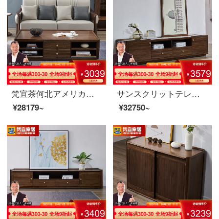
梵宜茶何北アメリカ黒胡桃の木の実の木の茶の何の小さい家型のアメリカン茶何は簡単に茶の引き出しを持ってお茶のテーブルを浸します。
サンスクリットテレビキャビネット北米の黒いクルミの木の実木のテレビの箱の2.0メートルのアメリカ式のテレビキャビネットの客間の戸棚の映画とテレビの箱の暗いクルミの色のテレビの箱の8 K 01〓テレビの箱北米の暗いクルミの木
¥28179~
¥32750~