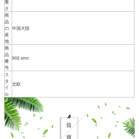
重
さ
商
品
の
中国大陸
産
地
商
品
902 smc
番
号
ス
タ
北欧
イ
ル