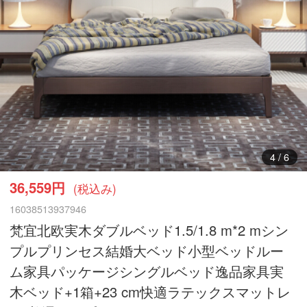
5
/
6
36,559円
(税込み)
16038513937946
梵宜北欧実木ダブルベッド1.5/1.8 m*2 mシン
プルプリンセス結婚大ベッド小型ベッドルー
ム家具パッケージシングルベッド逸品家具実
木ベッド+1箱+23 cm快適ラテックスマットレ