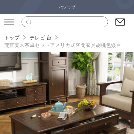
バソラブ
トップ
テレビ 台
梵宜実木茶卓セットアメリカ式客間家具胡桃色矮台