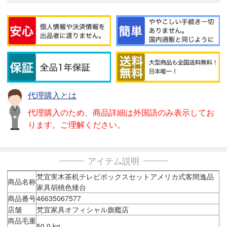
代理購入とは
代理購入のため、商品詳細は外国語のみ表示してお
ります。ご理解ください。
アイテム説明
梵宜実木茶机テレビボックスセットアメリカ式客間逸品
商品名称
家具胡桃色矮台
商品番号
46635067577
店舗
梵宜家具オフィシャル旗艦店
商品毛重
50.0 kg