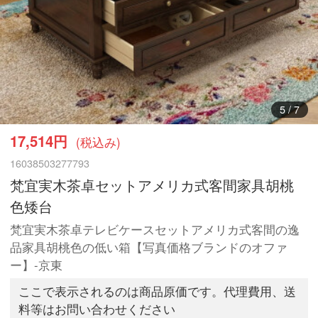
6
/
7
17,514円
(税込み)
16038503277793
梵宜実木茶卓セットアメリカ式客間家具胡桃
色矮台
梵宜実木茶卓テレビケースセットアメリカ式客間の逸
品家具胡桃色の低い箱【写真価格ブランドのオファ
ー】-京東
ここで表示されるのは商品原価です。代理費用、送
料等はお問い合わせください