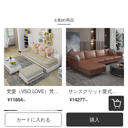
お勧め商品
梵愛（VSO LOVE）梵愛ソファ布芸ソファ中小型皮布ソファリビングルームのセットリビングルームの家具セットの豪華版
サンスクリット愛式極簡単科学技術三防皮ソファ北欧の軽い贅沢な風の柔らかい体のソファーの組合せの高級な客間の家具の双手すりのシングルブラウン
¥11854~
¥14277~
カートに入れる
購入