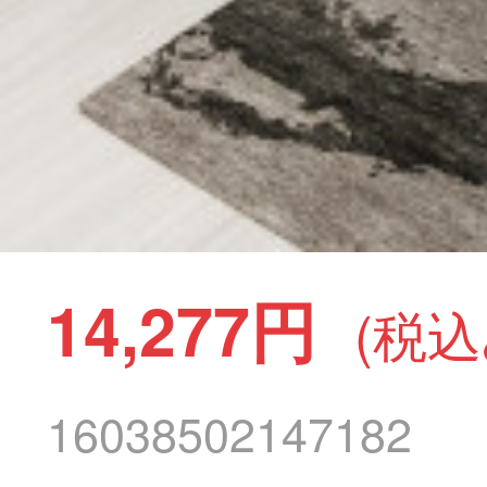
14,277円
(税込
16038502147182