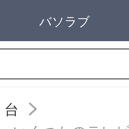
バソラブ
 台