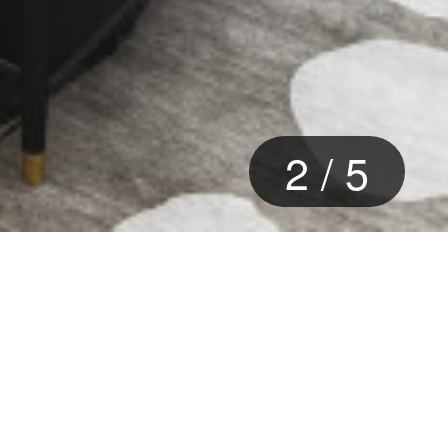
3
/
5