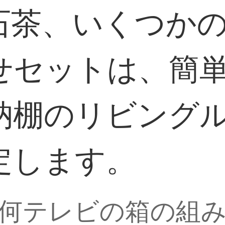
石茶、いくつか
せセットは、簡
納棚のリビング
定します。
何テレビの箱の組