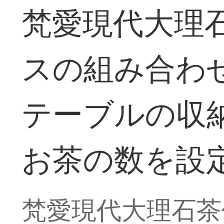
梵愛現代大理
スの組み合わ
テーブルの収
お茶の数を設
梵愛現代大理石茶