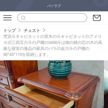
バソラブ
トップ
チェスト
梵宜斗キャビネットの実木の斗キャビネットのアメリ
カ式三四五六斗の戸棚の3456斗は物の桃の芯の木の高
級な寝室の逸品の家具のバラの金六斗の戸棚の
90*45*115を収納します。