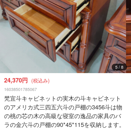
5
/
8
24,370円
(税込み)
16038501785067
梵宜斗キャビネットの実木の斗キャビネット
のアメリカ式三四五六斗の戸棚の3456斗は物
の桃の芯の木の高級な寝室の逸品の家具のバ
ラの金六斗の戸棚の90*45*115を収納します。