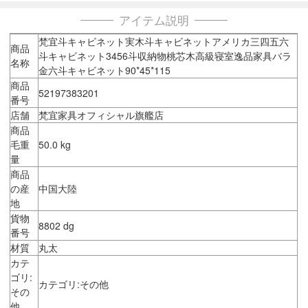
アイテム説明
梵宜斗キャビネット実木斗キャビネットアメリカ三四五六
商品
斗キャビネット3456斗収納物桃芯木高級寝室逸品家具バラ
名称
金六斗キャビネット90*45*115
商品
52197383201
番号
店舗
梵宜家具オフィシャル旗艦店
商品
毛重
50.0 kg
量
商品
の産
中国大陸
地
貨物
8802 dg
番号
材質
丸太
カテ
ゴリ:
カテゴリ:その他
その
他