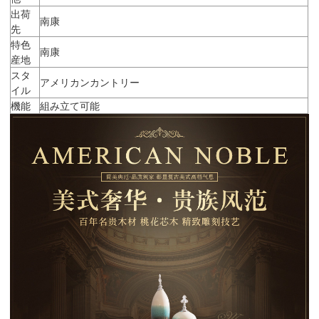
出荷
南康
先
特色
南康
産地
スタ
アメリカンカントリー
イル
機能
組み立て可能