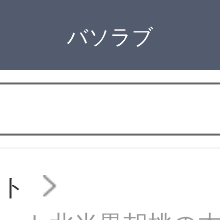
バソラブ
スト