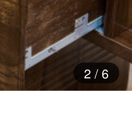
3
/
6