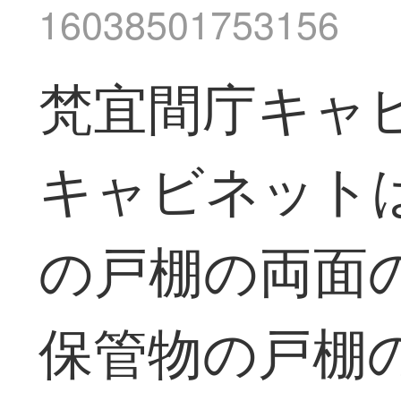
16038501753156
梵宜間庁キャ
キャビネット
の戸棚の両面
保管物の戸棚の