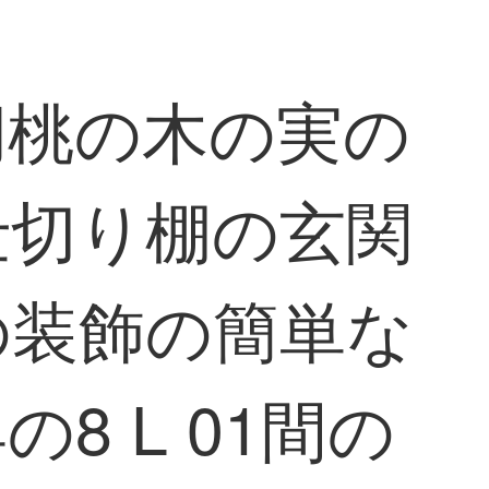
胡桃の木の実の
仕切り棚の玄関
の装飾の簡単な
 L 01間の