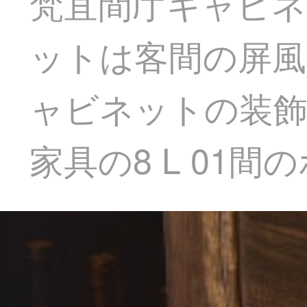
梵宜間庁キャビネ
ットは客間の屏風
ャビネットの装飾
家具の8 L 01