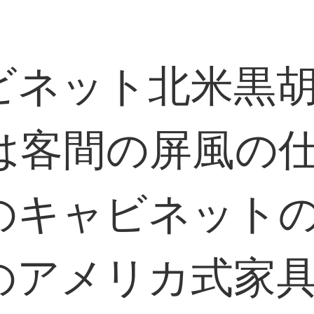
ビネット北米黒
は客間の屏風の
のキャビネット
アメリカ式家具の8