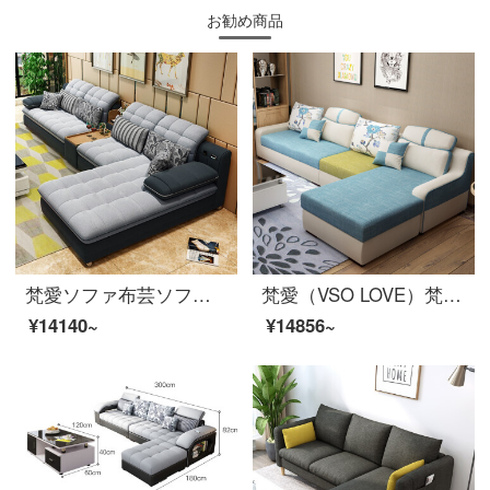
お勧め商品
梵愛ソファ布芸ソファ現代リビング家具ペア+貴妃ビットの色備考
梵愛（VSO LOVE）梵愛ソファ布芸ソファー中小戸型は現代簡単客間ファッションセット家具【豪華版】二人位＋貴妃位＋シングルカラーノートを取り外すことができます。
¥14140~
¥14856~