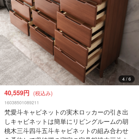
5
/
6
40,559円
(税込み)
16038501089211
梵愛斗キャビネットの実木ロッカーの引き出
しキャビネットは簡単にリビングルームの胡
桃木三斗四斗五斗キャビネットの組み合わせ