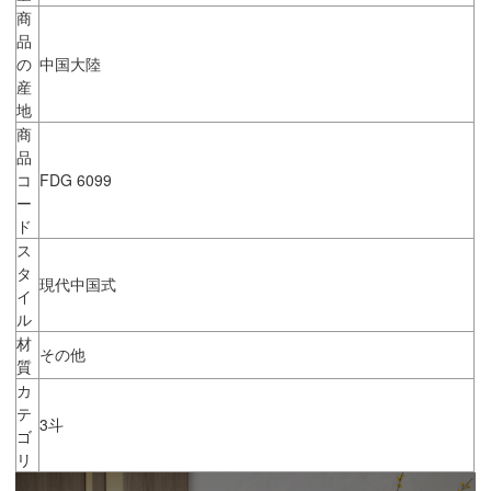
商
品
の
中国大陸
産
地
商
品
コ
FDG 6099
ー
ド
ス
タ
現代中国式
イ
ル
材
その他
質
カ
テ
3斗
ゴ
リ