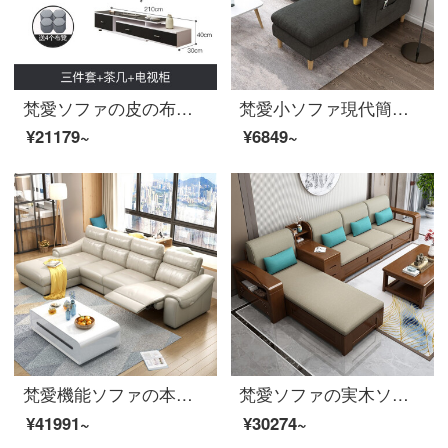
梵愛ソファの皮の布のソファー現代簡単なサイズの部屋型のラテックスは布芸ソファーのスマートUSB充電の多種の生地を分解して洗うことができます。リビングルームの家具をセットにします。
梵愛小ソファ現代簡単北欧スタイルの小さな家型布芸ソファ綿麻ソファセットリビング家具3人の色備考
¥21179~
¥6849~
梵愛機能ソファの本革ソファとアメリカンソファのセットの大きさの家型ソファリビング家具
梵愛ソファの実木ソファ全実木布芸ソファ現代簡単な中国式セットラテックスソファリビングルームの家具の収納版
¥41991~
¥30274~