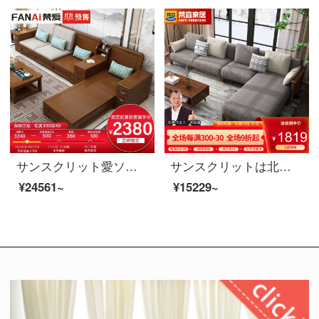
サンスクリット愛ソファ冬と夏の両方を使用して、実木ソファ全実木布芸ソファ現代簡単な中国式セットラテックスソファのリビングルームには、家の4人がいます。
サンスクリットは北欧の軽奢で小柄な家型の実木の布芸のソファーの組み合わせのセットが必要です。現代簡単に三人の居間にレジャー高級な木質家具胡桃色のシングルルームがあります。
¥24561~
¥15229~