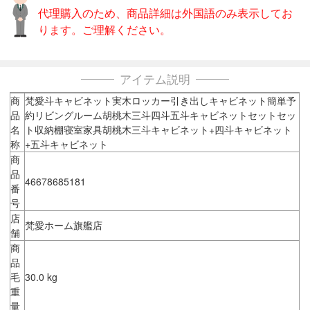
代理購入のため、商品詳細は外国語のみ表示してお
ります。ご理解ください。
アイテム説明
商
梵愛斗キャビネット実木ロッカー引き出しキャビネット簡単予
品
約リビングルーム胡桃木三斗四斗五斗キャビネットセットセッ
名
ト収納棚寝室家具胡桃木三斗キャビネット+四斗キャビネット
称
+五斗キャビネット
商
品
46678685181
番
号
店
梵愛ホーム旗艦店
舗
商
品
毛
30.0 kg
重
量