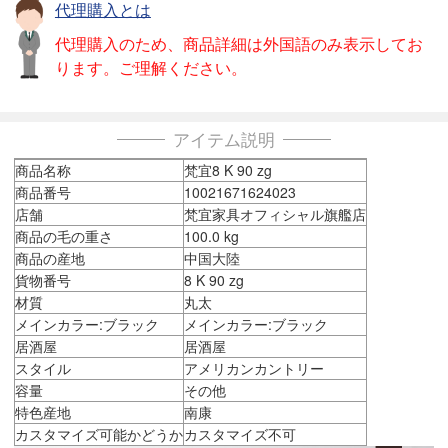
代理購入とは
代理購入のため、商品詳細は外国語のみ表示してお
ります。ご理解ください。
アイテム説明
商品名称
梵宜8 K 90 zg
商品番号
10021671624023
店舗
梵宜家具オフィシャル旗艦店
商品の毛の重さ
100.0 kg
商品の産地
中国大陸
貨物番号
8 K 90 zg
材質
丸太
メインカラー:ブラック
メインカラー:ブラック
居酒屋
居酒屋
スタイル
アメリカンカントリー
容量
その他
特色産地
南康
カスタマイズ可能かどうか
カスタマイズ不可