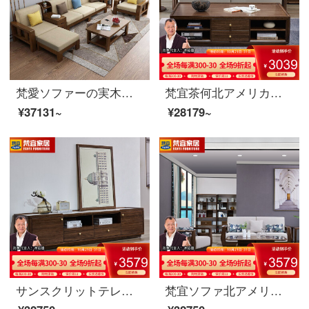
梵愛ソファーの実木ソファ全実木布芸ソファーは現代簡単で、新しい中国式ソファーのリビングルームに家具をセットしました。
梵宜茶何北アメリカ黒胡桃の木の実の木の茶の何の小さい家型のアメリカン茶何は簡単に茶の引き出しを持ってお茶のテーブルを浸します。
¥37131~
¥28179~
サンスクリットテレビキャビネット北米の黒いクルミの木の実木のテレビの箱の2.0メートルのアメリカ式のテレビキャビネットの客間の戸棚の映画とテレビの箱の暗いクルミの色のテレビの箱の8 K 01〓テレビの箱北米の暗いクルミの木
梵宜ソファ北アメリカ黒胡桃の木の実木ソファ1+2+3セットの布芸単双三人のソファーの大きさと部屋型のアメリカンソファを簡単に予約します。8 W 05シングルルームは北アメリカの黒胡桃の木です。