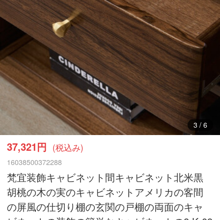
4
/
6
37,321円
(税込み)
16038500372288
梵宜装飾キャビネット間キャビネット北米黒
胡桃の木の実のキャビネットアメリカの客間
の屏風の仕切り棚の玄関の戸棚の両面のキャ