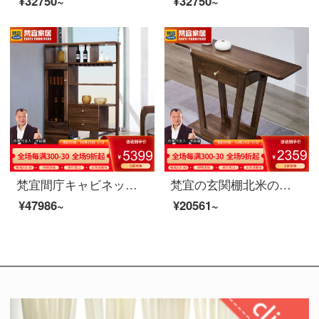
¥32750~
¥32750~
梵宜間庁キャビネット北米黒胡桃の木の実のキャビネットは客間の屏風の仕切り棚の玄関の戸棚の両面のキャビネットの装飾の簡単な保管物の戸棚のアメリカ式家具の8 L 01間のホールのキャビネットに入ります。
梵宜の玄関棚北米の黒胡桃の木の玄関棚玄関のテーブル玄関台の玄関台の戸棚に戸棚を飾っている逸品の家具8 U 08〓玄関先の北米の黒胡桃の木
¥47986~
¥20561~