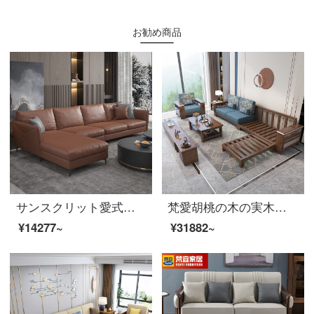
お勧め商品
サンスクリット愛式極簡単科学技術三防皮ソファ北欧の軽い贅沢な風の柔らかい体のソファーの組合せの高級な客間の家具の双手すりのシングルブラウン
梵愛胡桃の木の実木のソファー現代中国式客間の実木の布芸の組み合わせソファーのゴムシートの包み-4人の位+足を踏みます+6801茶何胡桃の木のソファー
¥14277~
¥31882~