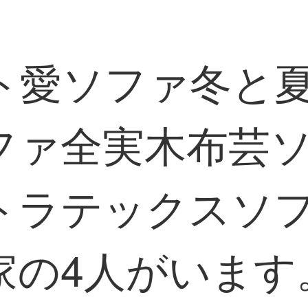
ト愛ソファ冬と
ファ全実木布芸
トラテックスソ
家の4人がいます