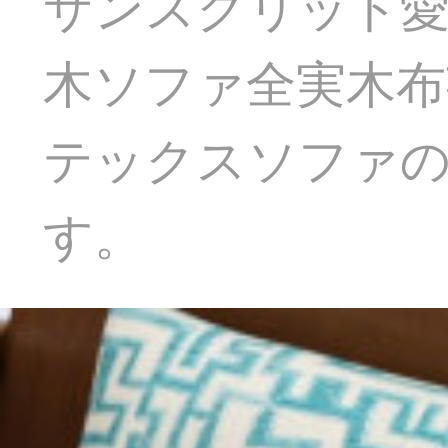
サンスクリット愛
木ソファ全実木布
テックスソファの
す。