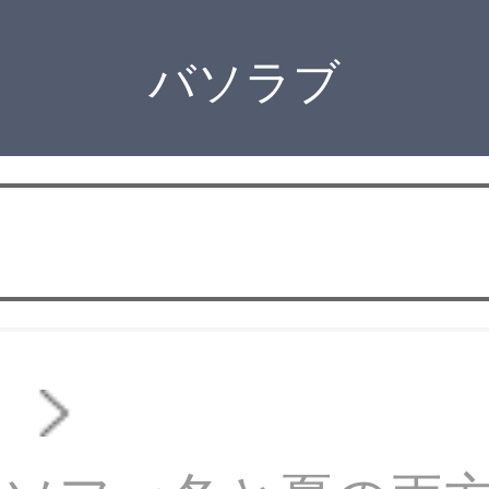
バソラブ
ァ