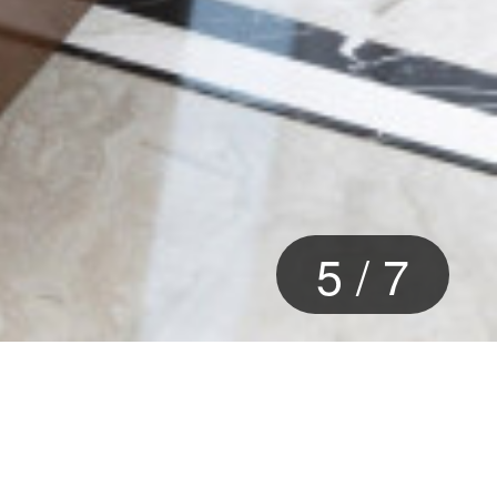
5
/
7