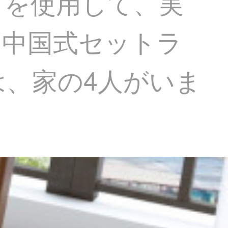
方を使用して、実
な中国式セットラ
、家の4人がいま